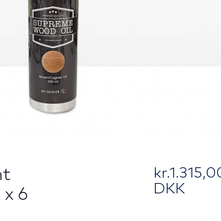
kr.
1.315,0
ht
DKK
 x 6