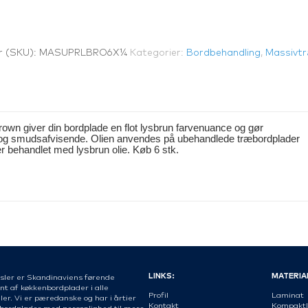
 (SKU):
MASUPRLBRO6X¼
Kategorier:
Bordbehandling
,
Massivt
wn giver din bordplade en flot lysbrun farvenuance og gør
– og smudsafvisende. Olien anvendes på ubehandlede træbordplader
 er behandlet med lysbrun olie. Køb 6 stk.
LINKS:
MATERIA
sler er Skandinaviens førende
nt af køkkenbordplader i alle
Profil
Laminat
er. Vi er pæredanske og har i årtier
Kontakt
Kompaktl