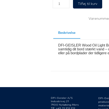
Wood
Tilføj til kurv
Oil
Light
Brown
250
Varenummer
ml
x
6
antal
Beskrivelse
DFI-GEISLER Wood Oil Light Bro
samtidig dit bord stærkt vand 
eller på bordplader der tidligere
DFI-Geisler A/S
DFI-Gei
Industrivej 21
produce
7900 Nykøbing Mors
material
Tlf: +45 72 312 312