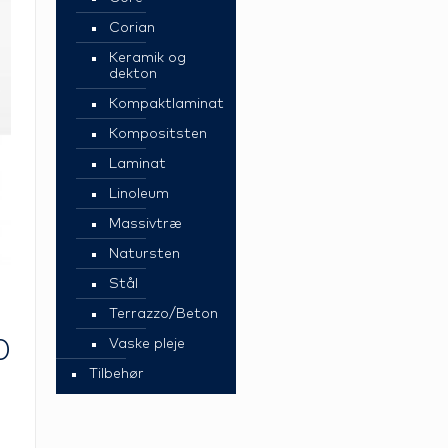
Corian
Keramik og
dekton
Kompaktlaminat
Kompositsten
Laminat
Linoleum
Massivtræ
Natursten
Stål
Terrazzo/Beton
0
Vaske pleje
Tilbehør