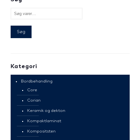
Søg
Kategori
Bordbehandling
Core
Corian
Keramik og dekton
Kompaktlaminat
Kompositsten