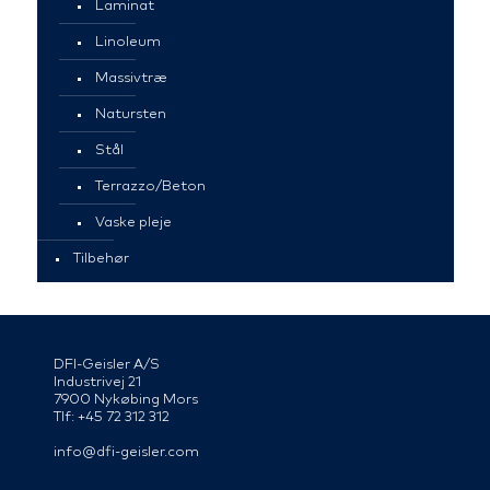
Laminat
Linoleum
Massivtræ
Natursten
Stål
Terrazzo/Beton
Vaske pleje
Tilbehør
DFI-Geisler A/S
Industrivej 21
7900 Nykøbing Mors
Tlf: +45 72 312 312
info@dfi-geisler.com