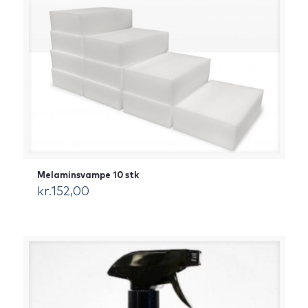
Melaminsvampe 10 stk
kr.
152,00
[:da]DKK[:]