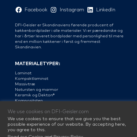
Facebook
Instagram
LinkedIn
DFI-Geisler er Skandinaviens førende producent af
køkkenbordplader i alle materialer. Vi er pæredanske og
har i årtier leveret bordplader med personlighed til mere
end en million køkkener i først og fremmest
Skandinavien.
MATERIALETYPER:
Laminat
Kompaktlaminat
Massivtræ
Natursten og marmor
Keramik og Dekton®
Kompositsten
Linoleum
We use cookies on DFI-Geisler.com
Stål
We use cookies to ensure that we give you the best
possible experience of our website. By accepting here,
you agree to this.
Read our Cookie and Privacy Policy
.