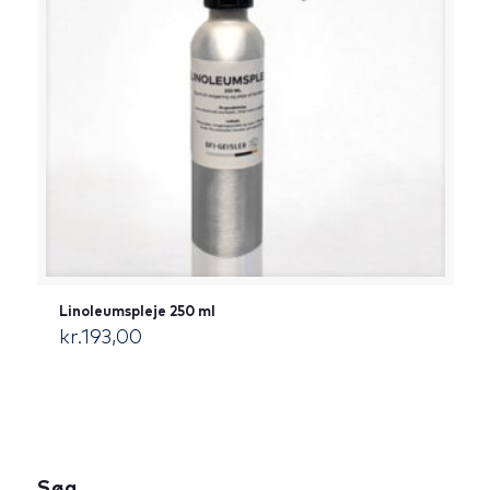
Linoleumspleje 250 ml
kr.
193,00
[:da]DKK[:]
Søg