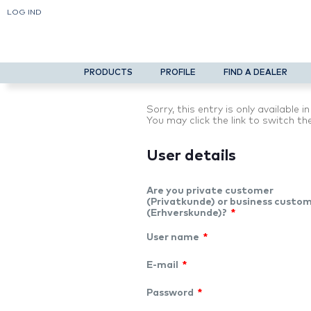
LOG IND
PRODUCTS
PROFILE
FIND A DEALER
Sorry, this entry is only available i
You may click the link to switch th
User details
Are you private customer
(Privatkunde) or business custo
(Erhverskunde)?
*
User name
*
E-mail
*
Password
*