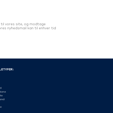
til vores site, og modtage
res nyhedsmail kan til enhver tid
LETYPER:
e
d
tone
le
and
e