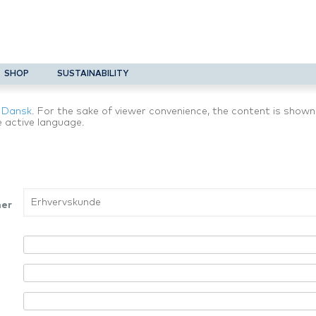
SHOP
SUSTAINABILITY
n
Dansk
. For the sake of viewer convenience, the content is shown
e active language.
mer