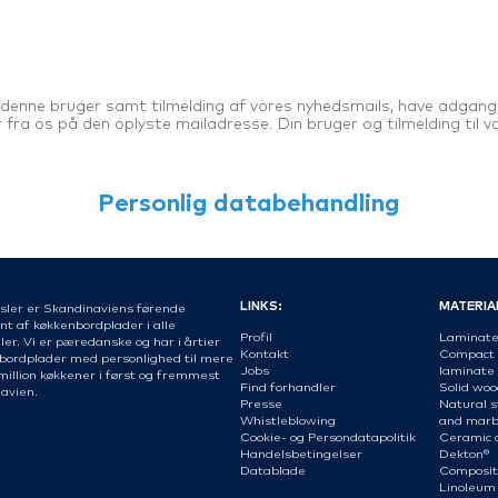
denne bruger samt tilmelding af vores nyhedsmails, have adgang 
fra os på den oplyste mailadresse. Din bruger og tilmelding til vo
Personlig databehandling
LINKS:
MATERIA
sler er Skandinaviens førende
nt af køkkenbordplader i alle
Profil
Laminat
er. Vi er pæredanske og har i årtier
Kontakt
Compact
 bordplader med personlighed til mere
Jobs
laminate
million køkkener i først og fremmest
Find forhandler
Solid woo
avien.
Presse
Natural s
Whistleblowing
and marb
Cookie- og Persondatapolitik
Ceramic 
Handelsbetingelser
Dekton®
Datablade
Composit
Linoleum