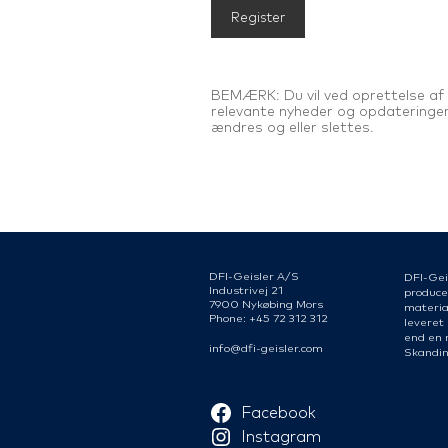
BEMÆRK: Du vil ved oprettelse af 
relevante nyheder og opdateringer 
ændres og eller slettes.
DFI-Geisler A/S
DFI-Gei
Industrivej 21
produce
7900 Nykøbing Mors
material
Phone: +45 72 312 312
leveret
end en 
info@dfi-geisler.com
Skandin
Facebook
Instagram