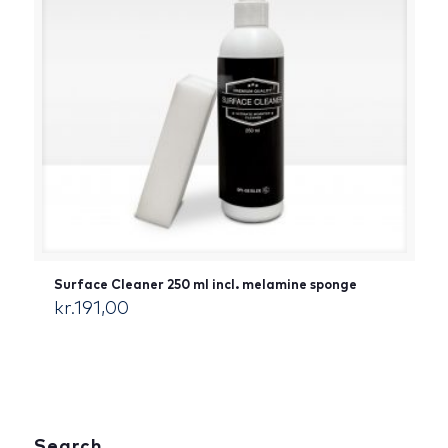
Surface Cleaner 250 ml incl. melamine sponge
kr.
191,00
[:da]DKK[:]
Search