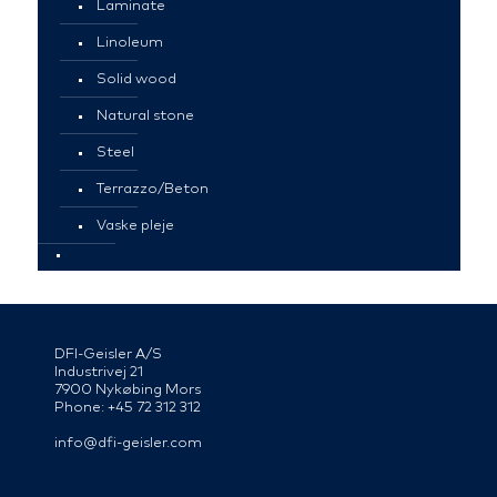
Laminate
Linoleum
Solid wood
Natural stone
Steel
Terrazzo/Beton
Vaske pleje
DFI-Geisler A/S
Industrivej 21
7900 Nykøbing Mors
Phone: +45 72 312 312
info@dfi-geisler.com