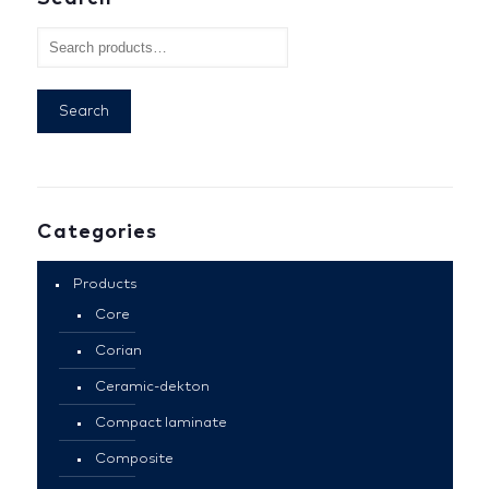
Search
Categories
Products
Core
Corian
Ceramic-dekton
Compact laminate
Composite