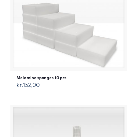
Melamine sponges 10 pcs
kr.
152,00
[:da]DKK[:]