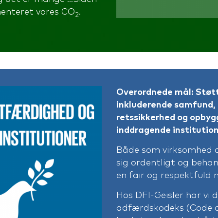
menteret vores CO
.
2
Overordnede mål: Støtt
inkluderende samfund, g
retssikkerhed og opbygg
inddragende institution
Både som virksomhed o
sig ordentligt og beha
en fair og respektfuld
Hos DFI-Geisler har vi 
adfærdskodeks (Code of