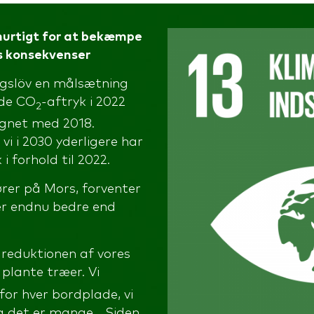
hurtigt for at bekæmpe
s konsekvenser
ngslöv en målsætning
ede CO
-aftryk i 2022
2
gnet med 2018.
vi i 2030 yderligere har
i forhold til 2022.
ører på Mors, forventer
 er endnu bedre end
 reduktionen af vores
t plante træer. Vi
for hver bordplade, vi
Og det er mange …Siden