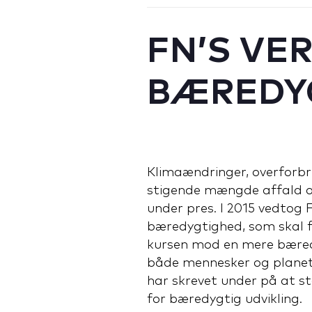
FN’S VE
BÆREDYG
Klimaændringer, overforbr
stigende mængde affald o
under pres. I 2015 vedtog 
bæredygtighed, som skal f
kursen mod en mere bæredy
både mennesker og planeten
har skrevet under på at s
for bæredygtig udvikling.