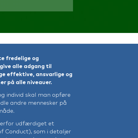
e fredelige og
ive alle adgang til
e effektive, ansvarlige og
er på alle niveauer.
g individ skal man opføre
ndle andre mennesker på
 måde.
derfor udfærdiget et
 Conduct), som i detaljer