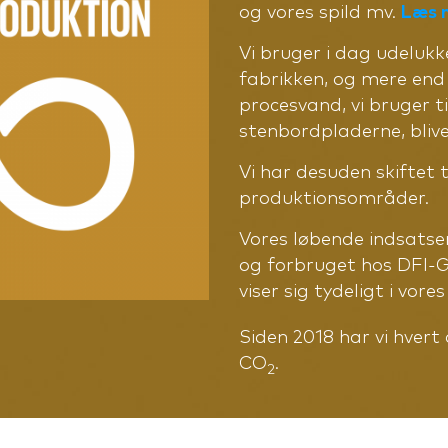
og vores spild mv.
Læs 
Vi bruger i dag udeluk
fabrikken, og mere end
procesvand, vi bruger t
stenbordpladerne, bliv
Vi har desuden skiftet t
produktionsområder.
Vores løbende indsatse
og forbruget hos DFI-G
viser sig tydeligt i vore
Siden 2018 har vi hver
CO
.
2