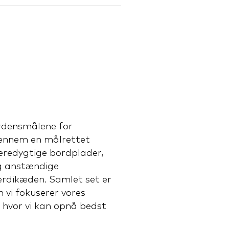
rdensmålene for
gennem en målrettet
æredygtige bordplader,
g anstændige
ærdikæden. Samlet set er
n vi fokuserer vores
 hvor vi kan opnå bedst