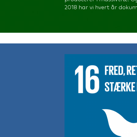
2018 har vi hvert år doku