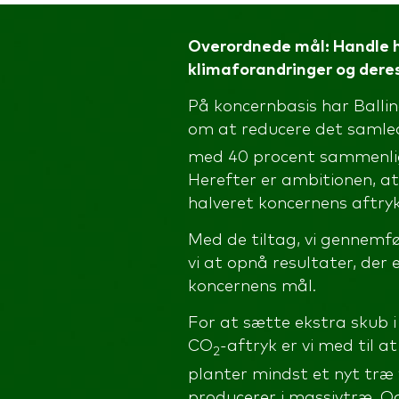
Overordnede mål: Handle 
klimaforandringer og dere
På koncernbasis har Balli
om at reducere det saml
med 40 procent sammenli
Herefter er ambitionen, at 
halveret koncernens aftryk 
Med de tiltag, vi gennemf
vi at opnå resultater, der
koncernens mål.
For at sætte ekstra skub i
CO
-aftryk er vi med til a
2
planter mindst et nyt træ 
producerer i massivtræ. 