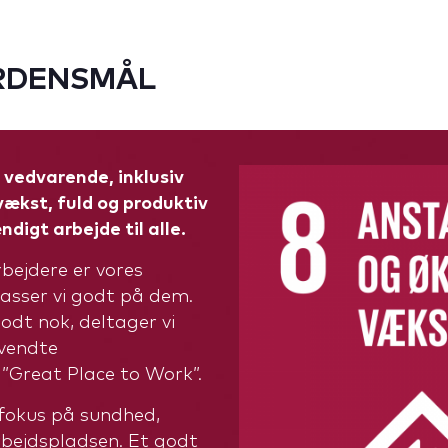
ERDENSMÅL
vedvarende, inklusiv
ækst, fuld og produktiv
igt arbejde til alle.
bejdere er vores
 passer vi godt på dem.
godt nok, deltager vi
nvendte
”Great Place to Work”.
 fokus på sundhed,
rbejdspladsen. Et godt