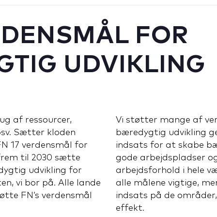
RDENSMÅL FOR
TIG UDVIKLING
ug af ressourcer,
Vi støtter mange af ve
sv. Sætter kloden
bæredygtig udvikling 
FN 17 verdensmål for
indsats for at skabe b
rem til 2030 sætte
gode arbejdspladser o
gtig udvikling for
arbejdsforhold i hele v
, vi bor på. Alle lande
alle målene vigtige, me
tøtte FN’s verdensmål
indsats på de områder,
effekt.