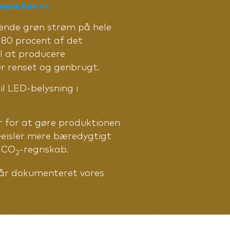
mere her >>
kende grøn strøm på hele
 80 procent af det
il at producere
er renset og genbrugt.
il LED-belysning i
r for at gøre produktionen
eisler mere bæredygtigt
s CO
-regnskab.
2
t år dokumenteret vores