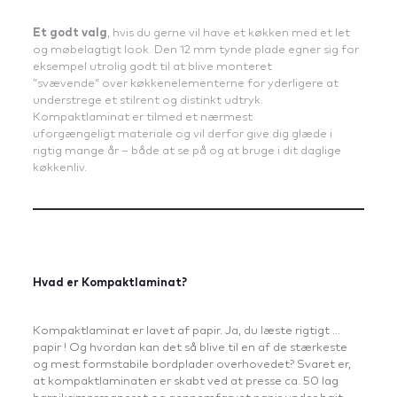
Et godt valg
, hvis du gerne vil have et køkken med et let
og møbelagtigt look. Den 12 mm tynde plade egner sig for
eksempel utrolig godt til at blive monteret
”svævende” over køkkenelementerne for yderligere at
understrege et stilrent og distinkt udtryk.
Kompaktlaminat er tilmed et nærmest
uforgængeligt materiale og vil derfor give dig glæde i
rigtig mange år – både at se på og at bruge i dit daglige
køkkenliv.
Hvad er Kompaktlaminat?
Kompaktlaminat er lavet af papir. Ja, du læste rigtigt …
papir ! Og hvordan kan det så blive til en af de stærkeste
og mest formstabile bordplader overhovedet? Svaret er,
at kompaktlaminaten er skabt ved at presse ca. 50 lag