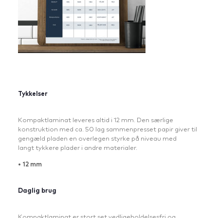
Tykkelser
Kompaktlaminat leveres altid i 12 mm. Den særlige
konstruktion med ca. 50 lag sammenpresset papir giver til
gengæld pladen en overlegen styrke på niveau med
langt tykkere plader i andre materialer.
• 12 mm
Daglig brug
Kompaktlaminat er stort set vedligeholdelsesfri og