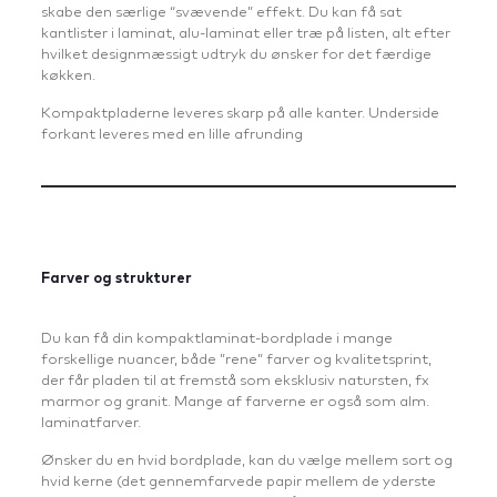
skabe den særlige “svævende” effekt. Du kan få sat
kantlister i laminat, alu-laminat eller træ på listen, alt efter
hvilket designmæssigt udtryk du ønsker for det færdige
køkken.
Kompaktpladerne leveres skarp på alle kanter. Underside
forkant leveres med en lille afrunding
Farver og strukturer
Du kan få din kompaktlaminat-bordplade i mange
forskellige nuancer, både ”rene” farver og kvalitetsprint,
der får pladen til at fremstå som eksklusiv natursten, fx
marmor og granit. Mange af farverne er også som alm.
laminatfarver.
Ønsker du en hvid bordplade, kan du vælge mellem sort og
hvid kerne (det gennemfarvede papir mellem de yderste