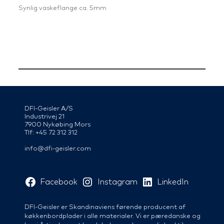
Synlig vaskeflange ca. 5mm
DFI-Geisler A/S
Industrivej 21
7900 Nykøbing Mors
Tlf: +45 72 312 312
info@dfi-geisler.com
Facebook
Instagram
LinkedIn
DFI-Geisler er Skandinaviens førende producent af
køkkenbordplader i alle materialer. Vi er pæredanske og