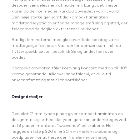
desuden særdeles nem at holde ren. Langt det meste
klarer du derfor med en karklud opvredet i varmt vand.
Den høje styrke gør samtidig kompaktlaminaten
modstandsdygtig over for de mange små slag og stød, der
følger med de daglige aktiviteter i køkkenet.
Særligt laminaterne med glat overflade kan dog være
modtagelige for ridser. Vær derfor opmærksom, når du
flytterspækbrætter, bestik, skåle og andet hen over
bordet.
Kompaktlaminaten tåler kortvarig kontakt med op til 110°
varme genstande. Alligevel anbefaler vi, at du altid
bruger afsætningsrist eller bordskåner.
Designdetaljer
Den blot 12 mm tynde plade giver kompaktlaminaten en
designmæssig lethed, der yderligere kan understreges ved
at få pladen monteret ”svævende” på skabene. Her
lægges en liste på 20 eller 30 mm mellem skabene og
bordpladen for at hæve den fra elementerne og