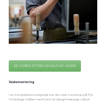
SE VORES STORE UDVALG AF VASKE
Vaskemontering
I en kompaktlaminatplade kan din vask monteres på fire
forskellige måder med hvert sit designmæssige udtryk.