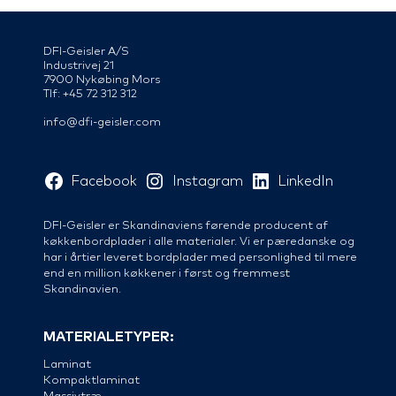
DFI-Geisler A/S
Industrivej 21
7900 Nykøbing Mors
Tlf: +45 72 312 312
info@dfi-geisler.com
Facebook
Instagram
LinkedIn
DFI-Geisler er Skandinaviens førende producent af
køkkenbordplader i alle materialer. Vi er pæredanske og
har i årtier leveret bordplader med personlighed til mere
end en million køkkener i først og fremmest
Skandinavien.
MATERIALETYPER:
Laminat
Kompaktlaminat