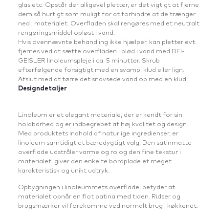
glas etc. Opstår der alligevel pletter, er det vigtigt at fjerne
dem så hurtigt som muligt for at forhindre at de trænger
ned i materialet. Overfladen skaI rengøres med et neutralt
rengøringsmiddel opløst i vand.
Hvis ovennævnte behandling ikke hjælper, kan pletter evt.
fjernes ved at sætte overfladen i blød i vand med DFI-
GEISLER linoleumspleje i ca. 5 minutter. Skrub
efterfølgende forsigtigt med en svamp, klud eller lign.
Afslut med at tørre det snavsede vand op med en klud.
Designdetaljer
Linoleum er et elegant materiale, der er kendt for sin
holdbarhed og er indbegrebet af høj kvalitet og design.
Med produktets indhold af naturlige ingredienser, er
linoleum samtidigt et bæredygtigt valg. Den satinmatte
overflade udstråler varme og ro og den fine tekstur i
materialet, giver den enkelte bordplade et meget
karakteristisk og unikt udtryk.
Opbygningen i linoleummets overflade, betyder at
materialet opnår en flot patina med tiden. Ridser og
brugsmærker vil forekomme ved normalt brug i køkkenet.