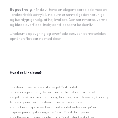
Et godt valg
, når du vil have en elegant bordplade med et
karakteristisk udtryk. Linoleum er samtidigt det naturlige
og bærdygtige valg, af høj kvalitet. Den satinmatte, varme
og bløde overflade, indbyder til et skønt køkkenliv.
Linoleums opbygning og overflade betyder, at materialet
opnår en flot patina med tiden.
Hvad er Linoleum?
Linoleum fremstilles af meget fintmalet
linoleumsgranulat, der er fremstillet af ren oxideret
vegetabilsk linolie og naturlig harpiks, tilsat træmel, kalk og
farvepigmenter. Linoleum fremstilles vha. en
kalandreringsproces, hvor materialet valses ud på en
imprægneret jute-bagside. Som finish bruges en
vandbaseret, tværbundet akrylfinish, der beskytter