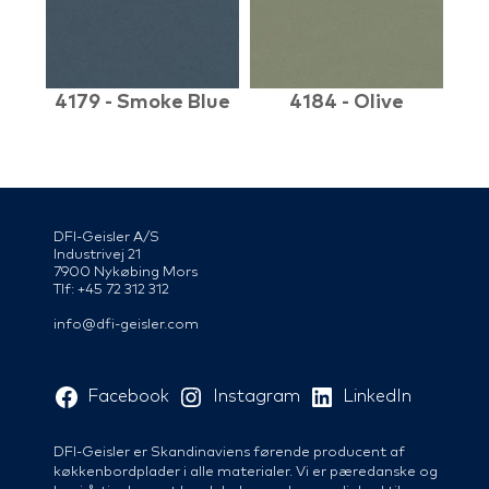
4179 - Smoke Blue
4184 - Olive
DFI-Geisler A/S
Industrivej 21
7900 Nykøbing Mors
Tlf: +45 72 312 312
info@dfi-geisler.com
Facebook
Instagram
LinkedIn
DFI-Geisler er Skandinaviens førende producent af
køkkenbordplader i alle materialer. Vi er pæredanske og