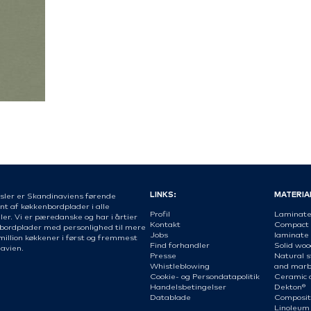
LINKS:
MATERIA
sler er Skandinaviens førende
nt af køkkenbordplader i alle
Profil
Laminat
er. Vi er pæredanske og har i årtier
Kontakt
Compact
 bordplader med personlighed til mere
Jobs
laminate
million køkkener i først og fremmest
Find forhandler
Solid woo
avien.
Presse
Natural s
Whistleblowing
and marb
Cookie- og Persondatapolitik
Ceramic 
Handelsbetingelser
Dekton®
Datablade
Composit
Linoleum