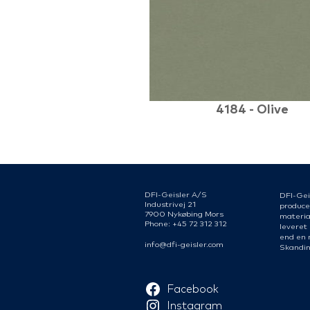
4184 - Olive
DFI-Geisler A/S
DFI-Gei
Industrivej 21
produce
7900 Nykøbing Mors
material
Phone: +45 72 312 312
leveret
end en 
info@dfi-geisler.com
Skandin
Facebook
Instagram