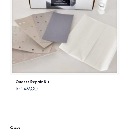
Quartz Repair Kit
kr.
149,00
[:da]DKK[:]
Søg