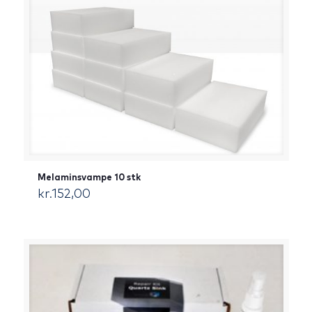
Melaminsvampe 10 stk
kr.
152,00
[:da]DKK[:]