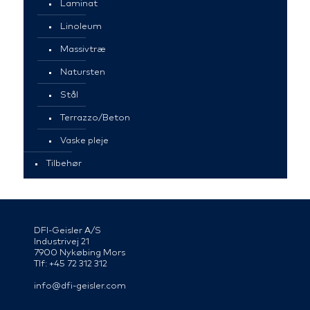
Laminat
Linoleum
Massivtræ
Natursten
Stål
Terrazzo/Beton
Vaske pleje
Tilbehør
DFI-Geisler A/S
Industrivej 21
7900 Nykøbing Mors
Tlf: +45 72 312 312
info@dfi-geisler.com