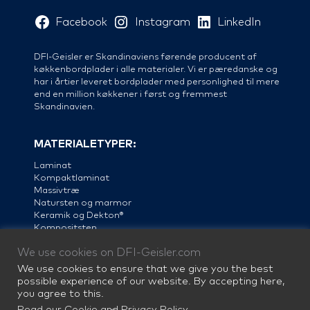
Facebook
Instagram
LinkedIn
DFI-Geisler er Skandinaviens førende producent af
køkkenbordplader i alle materialer. Vi er pæredanske og
har i årtier leveret bordplader med personlighed til mere
end en million køkkener i først og fremmest
Skandinavien.
MATERIALETYPER:
Laminat
Kompaktlaminat
Massivtræ
Natursten og marmor
Keramik og Dekton®
Kompositsten
Linoleum
We use cookies on DFI-Geisler.com
Stål
We use cookies to ensure that we give you the best
possible experience of our website. By accepting here,
you agree to this.
Read our Cookie and Privacy Policy
.