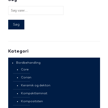
Søg
Kategori
Bordbehandling
Core
Corian
Keramik og dekton
Kompaktlaminat
Kompositsten