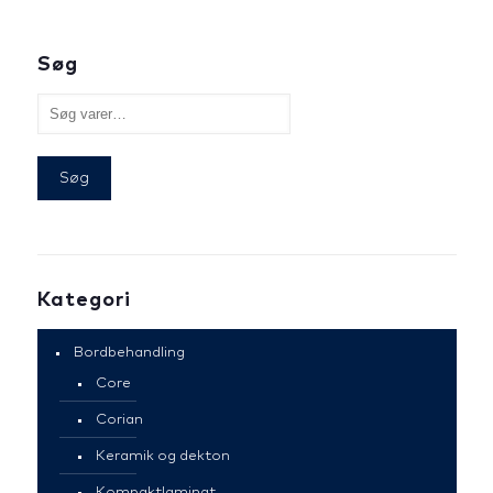
Søg
Søg
Kategori
Bordbehandling
Core
Corian
Keramik og dekton
Kompaktlaminat