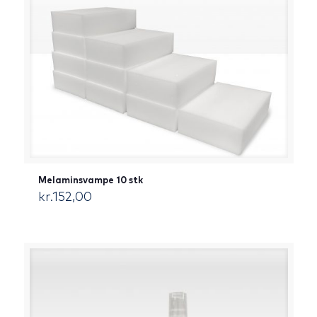
Melaminsvampe 10 stk
kr.
152,00
[:da]DKK[:]