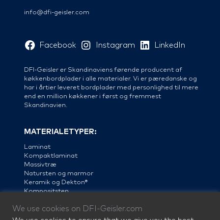
info@dfi-geisler.com
Facebook
Instagram
LinkedIn
DFI-Geisler er Skandinaviens førende producent af
køkkenbordplader i alle materialer. Vi er pæredanske og
har i årtier leveret bordplader med personlighed til mere
end en million køkkener i først og fremmest
Skandinavien.
MATERIALETYPER:
Laminat
Kompaktlaminat
Massivtræ
Natursten og marmor
Keramik og Dekton®
Kompositsten
Linoleum
We use cookies on DFI-Geisler.com
Stål