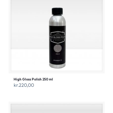
High Gloss Polish 250 ml
kr.
220,00
[:da]DKK[:]