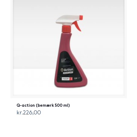
Q-action (bemærk 500 ml)
kr.
226,00
[:da]DKK[:]