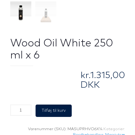
Wood Oil White 250
ml x 6
kr.
1.315,00
DKK
Wood
Tilføj til kurv
Oil
White
250
Varenummer (SKU):
MASUPRHVO6X¼
Kategorier:
ml
Bordbehandling
,
Massivtræ