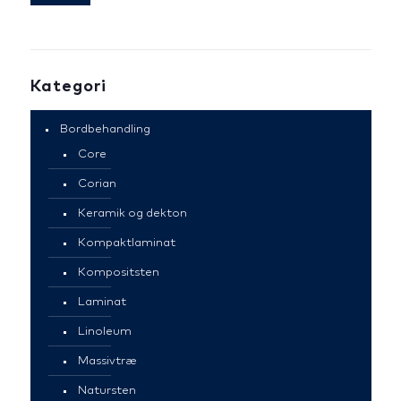
Kategori
Bordbehandling
Core
Corian
Keramik og dekton
Kompaktlaminat
Kompositsten
Laminat
Linoleum
Massivtræ
Natursten