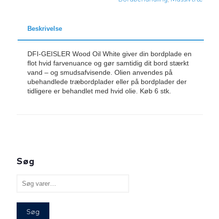
x
6
antal
Beskrivelse
DFI-GEISLER Wood Oil White giver din bordplade en
flot hvid farvenuance og gør samtidig dit bord stærkt
vand – og smudsafvisende. Olien anvendes på
ubehandlede træbordplader eller på bordplader der
tidligere er behandlet med hvid olie. Køb 6 stk.
Søg
Søg