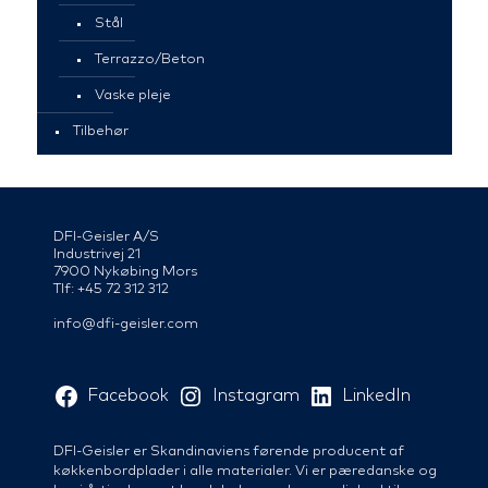
Stål
Terrazzo/Beton
Vaske pleje
Tilbehør
DFI-Geisler A/S
Industrivej 21
7900 Nykøbing Mors
Tlf: +45 72 312 312
info@dfi-geisler.com
Facebook
Instagram
LinkedIn
DFI-Geisler er Skandinaviens førende producent af
køkkenbordplader i alle materialer. Vi er pæredanske og