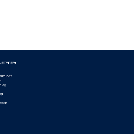
LETYPER:
aminat
æ
n og
og
sten