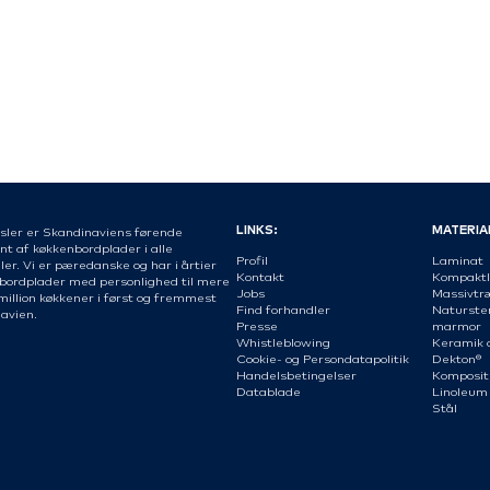
LINKS:
MATERIA
sler er Skandinaviens førende
nt af køkkenbordplader i alle
Profil
Laminat
er. Vi er pæredanske og har i årtier
Kontakt
Kompaktl
 bordplader med personlighed til mere
Jobs
Massivtr
million køkkener i først og fremmest
Find forhandler
Naturste
avien.
Presse
marmor
Whistleblowing
Keramik 
Cookie- og Persondatapolitik
Dekton®
Handelsbetingelser
Komposit
Datablade
Linoleum
Stål