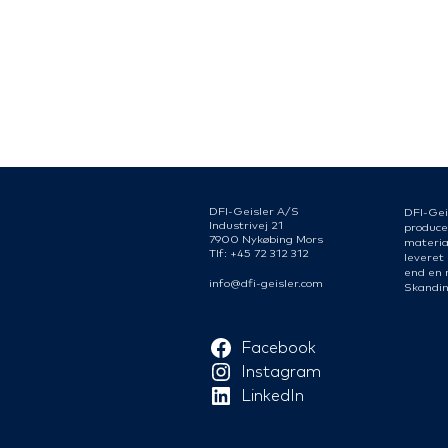
DFI-Geisler A/S
DFI-Gei
Industrivej 21
produce
7900 Nykøbing Mors
material
Tlf: +45 72 312 312
leveret
end en 
info@dfi-geisler.com
Skandin
Facebook
Instagram
LinkedIn