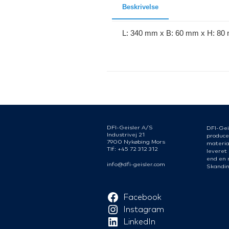
Beskrivelse
L: 340 mm x B: 60 mm x H: 80 
DFI-Geisler A/S
DFI-Gei
Industrivej 21
produce
7900 Nykøbing Mors
material
Tlf: +45 72 312 312
leveret
end en 
info@dfi-geisler.com
Skandin
Facebook
Instagram
LinkedIn