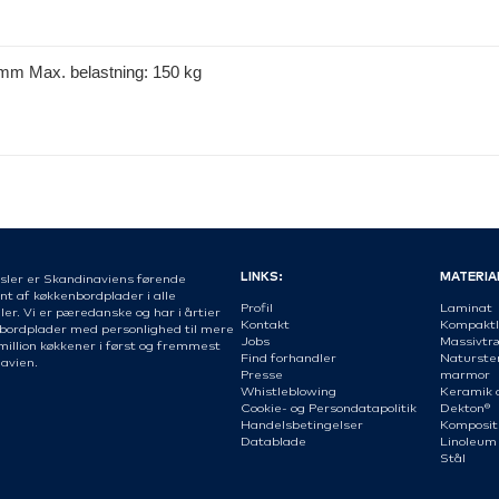
mm Max. belastning: 150 kg
LINKS:
MATERIA
sler er Skandinaviens førende
nt af køkkenbordplader i alle
Profil
Laminat
er. Vi er pæredanske og har i årtier
Kontakt
Kompaktl
 bordplader med personlighed til mere
Jobs
Massivtr
million køkkener i først og fremmest
Find forhandler
Naturste
avien.
Presse
marmor
Whistleblowing
Keramik 
Cookie- og Persondatapolitik
Dekton®
Handelsbetingelser
Komposit
Datablade
Linoleum
Stål