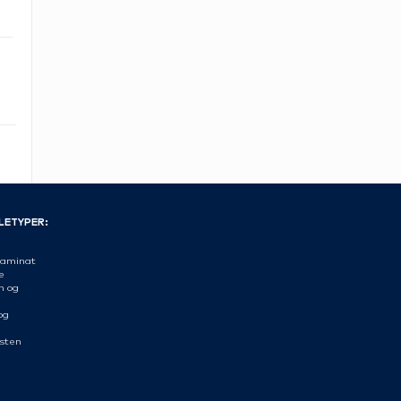
LETYPER:
aminat
æ
n og
og
sten