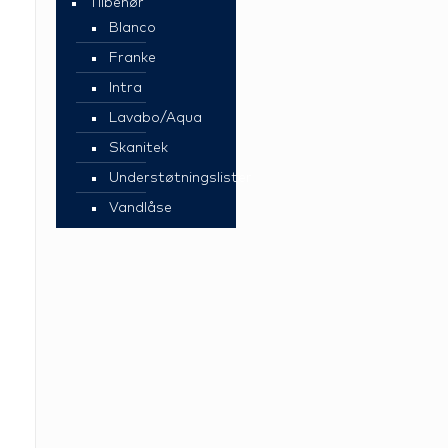
Tilbehør
Blanco
Franke
Intra
Lavabo/Aqua
Skanitek
Understøtningslister
Vandlåse