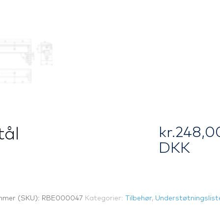
kr.
248,0
tål
DKK
mmer (SKU):
RBE000047
Kategorier:
Tilbehør
,
Understøtningslist