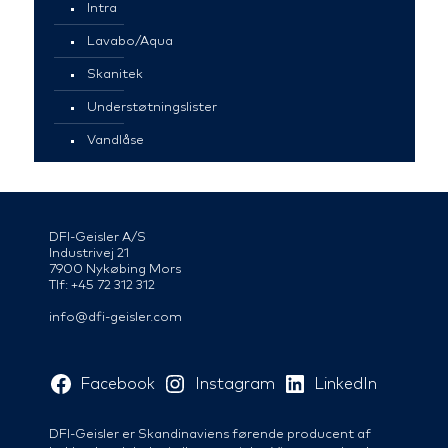
Intra
Lavabo/Aqua
Skanitek
Understøtningslister
Vandlåse
DFI-Geisler A/S
Industrivej 21
7900 Nykøbing Mors
Tlf: +45 72 312 312
info@dfi-geisler.com
Facebook
Instagram
LinkedIn
DFI-Geisler er Skandinaviens førende producent af