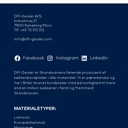
DFI-Geisler A/S
Industrivej 21
7900 Nykøbing Mors
Tlf: +45 72 312 312
info@dfi-geisler.com
Facebook
Instagram
LinkedIn
DFI-Geisler er Skandinaviens førende producent af
køkkenbordplader i alle materialer. Vi er pæredanske og
har i årtier leveret bordplader med personlighed til mere
end en million køkkener i først og fremmest
Skandinavien.
MATERIALETYPER:
Laminat
Kompaktlaminat
Massivtræ