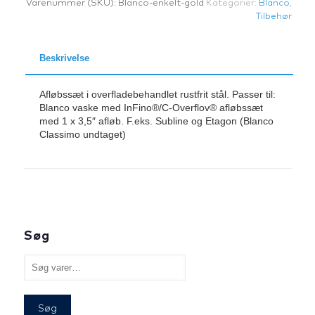
Varenummer (SKU):
Blanco-enkelt-gold
Kategorier:
Blanco
,
Blanco
Tilbehør
antal
Beskrivelse
Afløbssæt i overfladebehandlet rustfrit stål. Passer til:
Blanco vaske med InFino®/C-Overflov® afløbssæt
med 1 x 3,5″ afløb. F.eks. Subline og Etagon (Blanco
Classimo undtaget)
Søg
Søg