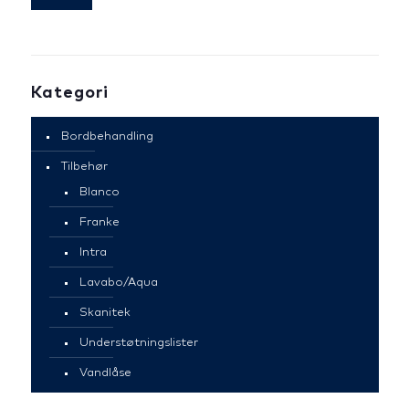
Kategori
Bordbehandling
Tilbehør
Blanco
Franke
Intra
Lavabo/Aqua
Skanitek
Understøtningslister
Vandlåse