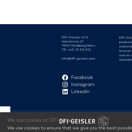
DFI-Geisler A/S
DFI-Gei
Industrivej 21
produce
7900 Nykøbing Mors
material
Tlf: +45 72 312 312
leveret
end en 
info@dfi-geisler.com
Skandin
Facebook
Instagram
LinkedIn
We use cookies on DFI-Geisler.com
We use cookies to ensure that we give you the best possibl