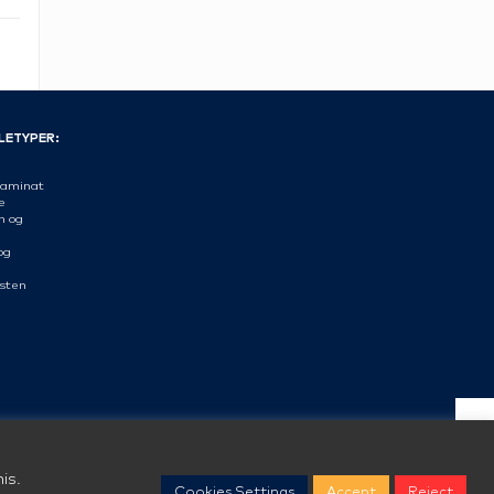
LETYPER:
aminat
æ
n og
og
sten
is.
Cookies Settings
Accept
Reject