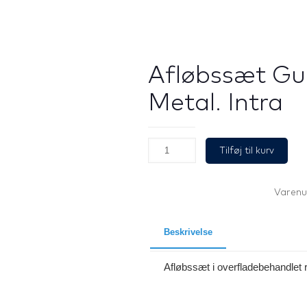
Afløbssæt Gu
Metal. Intra
Afløbssæt
Tilføj til kurv
Gun
Metal.
Intra
antal
Varen
Beskrivelse
Afløbssæt i overfladebehandlet r