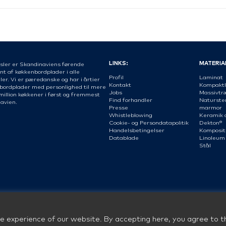
LINKS:
MATERIA
sler er Skandinaviens førende
nt af køkkenbordplader i alle
Profil
Laminat
er. Vi er pæredanske og har i årtier
Kontakt
Kompaktl
 bordplader med personlighed til mere
Jobs
Massivtr
million køkkener i først og fremmest
Find forhandler
Naturste
avien.
Presse
marmor
Whistleblowing
Keramik 
Cookie- og Persondatapolitik
Dekton®
Handelsbetingelser
Komposit
Datablade
Linoleum
Stål
e experience of our website. By accepting here, you agree to th