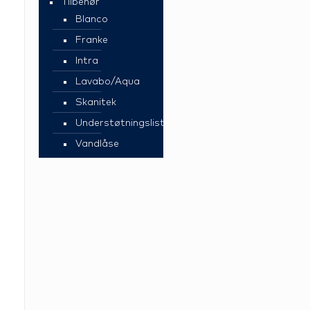
Tilbehør
Blanco
Franke
Intra
Lavabo/Aqua
Skanitek
Understøtningslister
Vandlåse