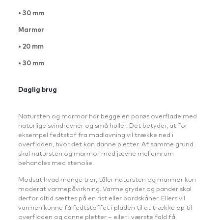
• 30 mm
Marmor
• 20 mm
• 30 mm
Daglig brug
Natursten og marmor har begge en porøs overflade med
naturlige svindrevner og små huller. Det betyder, at for
eksempel fedtstof fra madlavning vil trække ned i
overfladen, hvor det kan danne pletter. Af samme grund
skal natursten og marmor med jævne mellemrum
behandles med stenolie.
Modsat hvad mange tror, tåler natursten og marmor kun
moderat varmepåvirkning. Varme gryder og pander skal
derfor altid sættes på en rist eller bordskåner. Ellers vil
varmen kunne få fedtstoffet i pladen til at trække op til
overfladen og danne pletter – eller i værste fald få