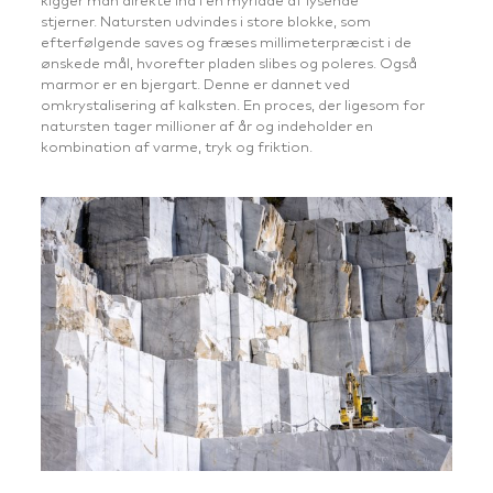
kigger man direkte ind i en myriade af lysende
stjerner. Natursten udvindes i store blokke, som
efterfølgende saves og fræses millimeterpræcist i de
ønskede mål, hvorefter pladen slibes og poleres. Også
marmor er en bjergart. Denne er dannet ved
omkrystalisering af kalksten. En proces, der ligesom for
natursten tager millioner af år og indeholder en
kombination af varme, tryk og friktion.