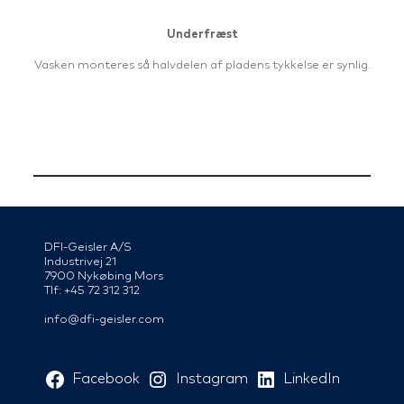
Underfræst
Vasken monteres så halvdelen af pladens tykkelse er synlig.
DFI-Geisler A/S
Industrivej 21
7900 Nykøbing Mors
Tlf: +45 72 312 312
info@dfi-geisler.com
Facebook
Instagram
LinkedIn