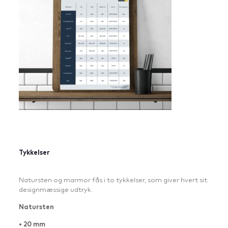
Tykkelser
Natursten og marmor fås i to tykkelser, som giver hvert sit
designmæssige udtryk.
Natursten
• 20 mm