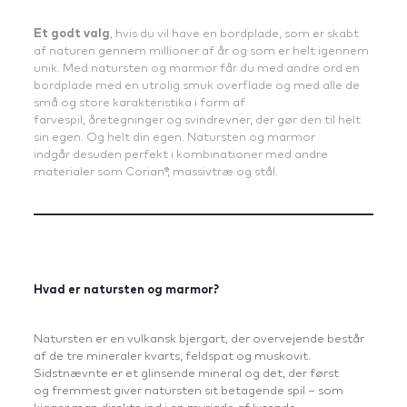
Et godt valg
, hvis du vil have en bordplade, som er skabt
af naturen gennem millioner af år og som er helt igennem
unik. Med natursten og marmor får du med andre ord en
bordplade med en utrolig smuk overflade og med alle de
små og store karakteristika i form af
farvespil, åretegninger og svindrevner, der gør den til helt
sin egen. Og helt din egen. Natursten og marmor
indgår desuden perfekt i kombinationer med andre
materialer som Corian®, massivtræ og stål.
Hvad er natursten og marmor?
Natursten er en vulkansk bjergart, der overvejende består
af de tre mineraler kvarts, feldspat og muskovit.
Sidstnævnte er et glinsende mineral og det, der først
og fremmest giver natursten sit betagende spil – som