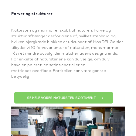
Farver og strukturer
Natursten og marmor er skabt af naturen. Farve og
struktur afhænger derfor alene af, hvilket stenbrud og
hvilken bjergkæde blokken er udvundet af. Hos DFI-Geisler
tilbyder vi 10 farvevarianter af natursten, mens marmor
fås i et mindre udvalg, der matcher tidens designtrends.
For enkelte af naturstenene kan du vælge, om du vil
have en poleret, en satinslebet eller en
matslebet overflade. Forskellen kan være ganske
betydelig
SE HELE VORES NATURSTEN SORTIMENT