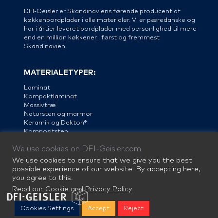
DFI-Geisler er Skandinaviens førende producent af
køkkenbordplader i alle materialer. Vi er pæredanske og
har i årtier leveret bordplader med personlighed til mere
end en million køkkener i først og fremmest
Skandinavien.
MATERIALETYPER:
Laminat
Kompaktlaminat
Massivtræ
Natursten og marmor
Keramik og Dekton®
Kompositsten
Linoleum
We use cookies on DFI-Geisler.com
Stål
We use cookies to ensure that we give you the best
possible experience of our website. By accepting here,
you agree to this.
Read our Cookie and Privacy Policy
.
Cookies Settings
Accept
Reject