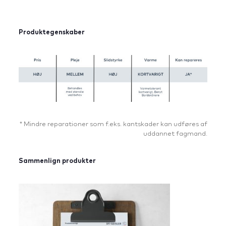
Produktegenskaber
* Mindre reparationer som f.eks. kantskader kan udføres af
uddannet fagmand.
Sammenlign produkter