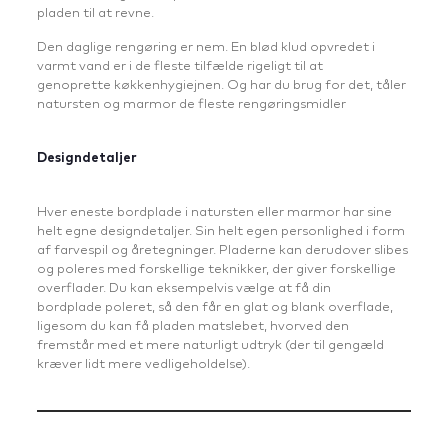
pladen til at revne.
Den daglige rengøring er nem. En blød klud opvredet i
varmt vand er i de fleste tilfælde rigeligt til at
genoprette køkkenhygiejnen. Og har du brug for det, tåler
natursten og marmor de fleste rengøringsmidler
Designdetaljer
Hver eneste bordplade i natursten eller marmor har sine
helt egne designdetaljer. Sin helt egen personlighed i form
af farvespil og åretegninger. Pladerne kan derudover slibes
og poleres med forskellige teknikker, der giver forskellige
overflader. Du kan eksempelvis vælge at få din
bordplade poleret, så den får en glat og blank overflade,
ligesom du kan få pladen matslebet, hvorved den
fremstår med et mere naturligt udtryk (der til gengæld
kræver lidt mere vedligeholdelse).