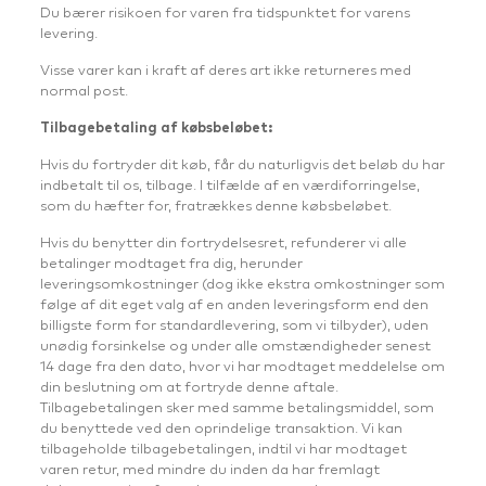
Du bærer risikoen for varen fra tidspunktet for varens
levering.
Visse varer kan i kraft af deres art ikke returneres med
normal post.
Tilbagebetaling af købsbeløbet:
Hvis du fortryder dit køb, får du naturligvis det beløb du har
indbetalt til os, tilbage. I tilfælde af en værdiforringelse,
som du hæfter for, fratrækkes denne købsbeløbet.
Hvis du benytter din fortrydelsesret, refunderer vi alle
betalinger modtaget fra dig, herunder
leveringsomkostninger (dog ikke ekstra omkostninger som
følge af dit eget valg af en anden leveringsform end den
billigste form for standardlevering, som vi tilbyder), uden
unødig forsinkelse og under alle omstændigheder senest
14 dage fra den dato, hvor vi har modtaget meddelelse om
din beslutning om at fortryde denne aftale.
Tilbagebetalingen sker med samme betalingsmiddel, som
du benyttede ved den oprindelige transaktion. Vi kan
tilbageholde tilbagebetalingen, indtil vi har modtaget
varen retur, med mindre du inden da har fremlagt