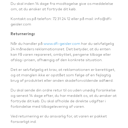
Du skal inden 14 dage fra modtagelse give os meddelelse
om, at du ønsker at fortryde dit køb.
Kontakt os på telefon: 72 31 24 12 eller på mail: info@dfi-
geisler.com
Returnering:
Når du handler på
www.dfi-geisler.com
har du selvfølgelig
24 måneders reklamationsret. Det betyder, at du enten
kan få varen repareret, ombyttet, pengene tilbage eller
afslag i prisen, afhængig af den konkrete situation.
Det er selvfølgelig et krav, at reklamationen er berettiget,
og at manglen ikke er opstået som følge af en fejlagtig
brug af produktet eller anden skadeforvoldende adfærd.
Du skal sende din ordre retur til os uden unødig forsinkelse
og senest 14 dage efter, du har meddelt os, at du ønsker at
fortryde dit køb. Du skal afholde de direkte udgifter i
forbindelse med tilbagelevering af varen.
Ved returnering er du ansvarlig for, at varen er pakket
forsvarligt ind.