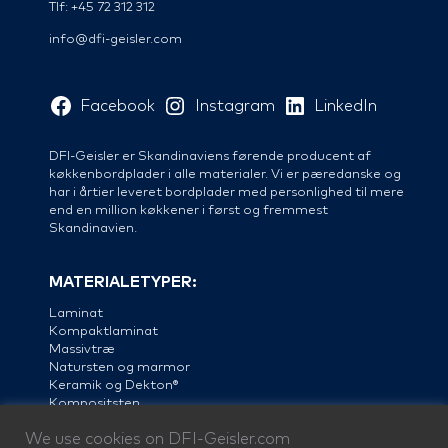
Tlf: +45 72 312 312
info@dfi-geisler.com
Facebook
Instagram
LinkedIn
DFI-Geisler er Skandinaviens førende producent af
køkkenbordplader i alle materialer. Vi er pæredanske og
har i årtier leveret bordplader med personlighed til mere
end en million køkkener i først og fremmest
Skandinavien.
MATERIALETYPER:
Laminat
Kompaktlaminat
Massivtræ
Natursten og marmor
Keramik og Dekton®
Kompositsten
Linoleum
We use cookies on DFI-Geisler.com
Stål