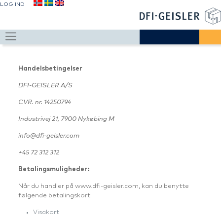
LOG IND
Handelsbetingelser
DFI-GEISLER A/S
CVR. nr. 14250794
Industrivej 21, 7900 Nykøbing M
info@dfi-geisler.com
+45 72 312 312
Betalingsmuligheder:
Når du handler på www.dfi-geisler.com, kan du benytte
følgende betalingskort
Visakort