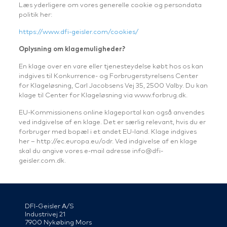
Læs yderligere om vores generelle cookie og persondata
politik her:
https://www.dfi-geisler.com/cookies/
Oplysning om klagemuligheder?
En klage over en vare eller tjenesteydelse købt hos os kan
indgives til Konkurrence- og Forbrugerstyrelsens Center
for Klageløsning, Carl Jacobsens Vej 35, 2500 Valby. Du kan
klage til Center for Klageløsning via www.forbrug.dk.
EU-Kommissionens online klageportal kan også anvendes
ved indgivelse af en klage. Det er særlig relevant, hvis du er
forbruger med bopæl i et andet EU-land. Klage indgives
her – http://ec.europa.eu/odr. Ved indgivelse af en klage
skal du angive vores e-mail adresse info@dfi-
geisler.com.dk.
DFI-Geisler A/S
Industrivej 21
7900 Nykøbing Mors