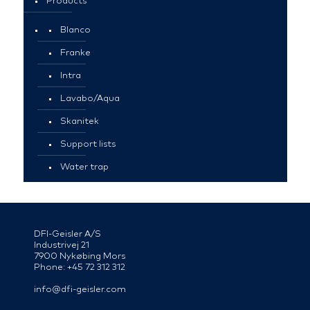
Products
Blanco
Franke
Intra
Lavabo/Aqua
Skanitek
Support lists
Water trap
DFI-Geisler A/S
Industrivej 21
7900 Nykøbing Mors
Phone: +45 72 312 312
info@dfi-geisler.com