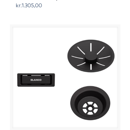
kr.
1.305,00
[:da]DKK[:]