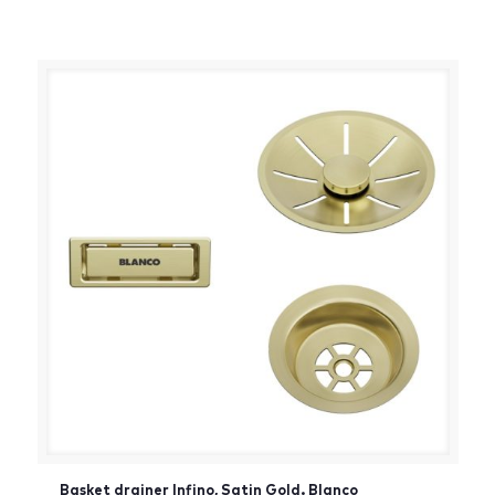
[:da]DKK[:]
Basket drainer Infino, Satin Gold. Blanco