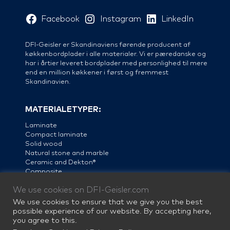
Facebook
Instagram
LinkedIn
DFI-Geisler er Skandinaviens førende producent af
køkkenbordplader i alle materialer. Vi er pæredanske og
har i årtier leveret bordplader med personlighed til mere
end en million køkkener i først og fremmest
Skandinavien.
MATERIALETYPER:
Laminate
Compact laminate
Solid wood
Natural stone and marble
Ceramic and Dekton®
Composite
Linoleum
We use cookies on DFI-Geisler.com
Steel
We use cookies to ensure that we give you the best
possible experience of our website. By accepting here,
you agree to this.