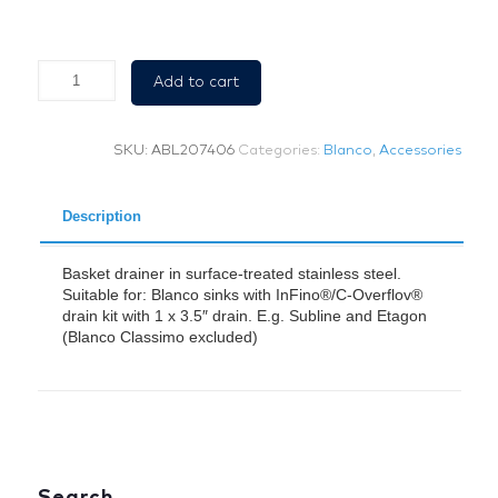
Basket
Add to cart
drainer
Infino,
Satin
SKU:
ABL207406
Categories:
Blanco
,
Accessories
Platinium.
Blanco
quantity
Description
Basket drainer in surface-treated stainless steel.
Suitable for: Blanco sinks with InFino®/C-Overflov®
drain kit with 1 x 3.5″ drain. E.g. Subline and Etagon
(Blanco Classimo excluded)
Search