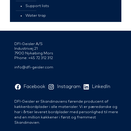
Support lists
Water trap
DFI-Geisler A/S
Industrivej 21
7900 Nykøbing Mors
Phone: +45 72 312 312
info@dfi-geisler.com
Facebook
Instagram
LinkedIn
DFI-Geisler er Skandinaviens førende producent af
køkkenbordplader i alle materialer. Vi er pæredanske og
har i årtier leveret bordplader med personlighed til mere
end en million køkkener i først og fremmest
Skandinavien.