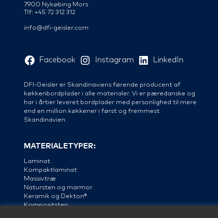
7900 Nykøbing Mors
Tlf: +45 72 312 312
info@dfi-geisler.com
Facebook
Instagram
LinkedIn
DFI-Geisler er Skandinaviens førende producent af
køkkenbordplader i alle materialer. Vi er pæredanske og
har i årtier leveret bordplader med personlighed til mere
end en million køkkener i først og fremmest
Skandinavien.
MATERIALETYPER:
Laminat
Kompaktlaminat
Massivtræ
Natursten og marmor
Keramik og Dekton®
Kompositsten
Linoleum