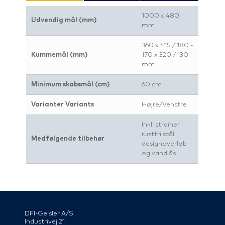
1000 x 480
Udvendig mål (mm)
mm
360 x 415 / 180 -
Kummemål (mm)
170 x 320 / 130
mm
Minimum skabsmål (cm)
60 cm
Varianter Variants
Højre/Venstre
Inkl. strainer i
rustfri stål,
Medfølgende tilbehør
designoverløb
og vandlås
DFI-Geisler A/S
Industrivej 21