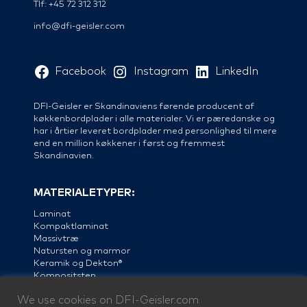
Tlf: +45 72 312 312
info@dfi-geisler.com
Facebook
Instagram
LinkedIn
DFI-Geisler er Skandinaviens førende producent af
køkkenbordplader i alle materialer. Vi er pæredanske og
har i årtier leveret bordplader med personlighed til mere
end en million køkkener i først og fremmest
Skandinavien.
MATERIALETYPER:
Laminat
Kompaktlaminat
Massivtræ
Natursten og marmor
Keramik og Dekton®
Kompositsten
Linoleum
We use cookies on DFI-Geisler.com
Stål