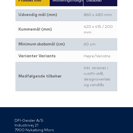
Produkt info
Monteringsmuligheder
Datablad
Udvendig mål (mm)
860 x 480 mm
420 x 415 / 200
Kummemål (mm)
mm
Minimum skabsmål (cm)
60 cm
Varianter Variants
Højre/Venstre
Inkl. strainer i
rustfri stål,
Medfølgende tilbehør
designoverløb
og vandlås
DFI-Geisler A/S
Industrivej 21
7900 Nykøbing Mors