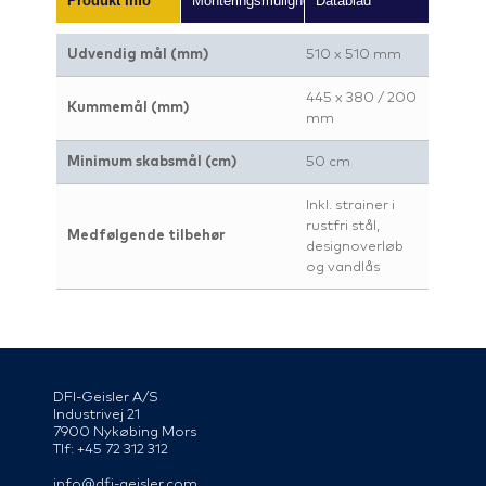
Produkt info
Monteringsmuligheder
Datablad
Udvendig mål (mm)
510 x 510 mm
445 x 380 / 200
Kummemål (mm)
mm
Minimum skabsmål (cm)
50 cm
Inkl. strainer i
rustfri stål,
Medfølgende tilbehør
designoverløb
og vandlås
DFI-Geisler A/S
Industrivej 21
7900 Nykøbing Mors
Tlf: +45 72 312 312
info@dfi-geisler.com