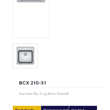
BCX 210-51
Kan ikke fås i 5 og 8mm fladstål