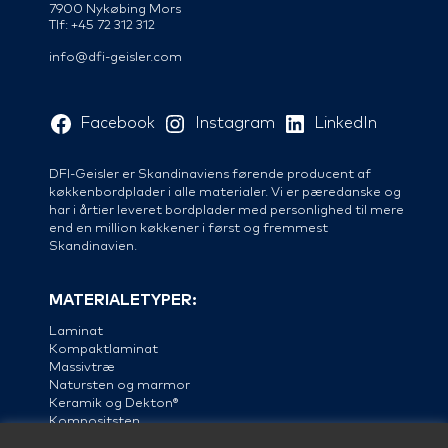
7900 Nykøbing Mors
Tlf: +45 72 312 312
info@dfi-geisler.com
Facebook
Instagram
LinkedIn
DFI-Geisler er Skandinaviens førende producent af
køkkenbordplader i alle materialer. Vi er pæredanske og
har i årtier leveret bordplader med personlighed til mere
end en million køkkener i først og fremmest
Skandinavien.
MATERIALETYPER:
Laminat
Kompaktlaminat
Massivtræ
Natursten og marmor
Keramik og Dekton®
Kompositsten
Linoleum