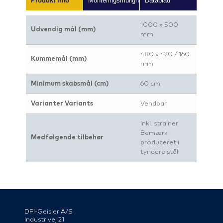
Produkt info
Monteringsmuligheder
Datablad
1000 x 500
Udvendig mål (mm)
mm
480 x 420 / 160
Kummemål (mm)
mm
Minimum skabsmål (cm)
60 cm
Varianter Variants
Vendbar
Inkl. strainer
Bemærk
Medfølgende tilbehør
produceret i
tyndere stål
DFI-Geisler A/S
Industrivej 21