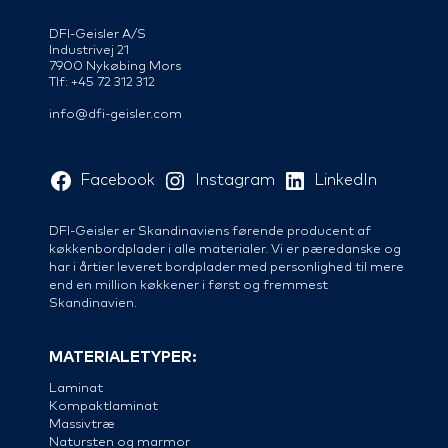
DFI-Geisler A/S
Industrivej 21
7900 Nykøbing Mors
Tlf: +45 72 312 312
info@dfi-geisler.com
Facebook
Instagram
LinkedIn
DFI-Geisler er Skandinaviens førende producent af
køkkenbordplader i alle materialer. Vi er pæredanske og
har i årtier leveret bordplader med personlighed til mere
end en million køkkener i først og fremmest
Skandinavien.
MATERIALETYPER:
Laminat
Kompaktlaminat
Massivtræ
Natursten og marmor