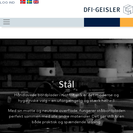
LOG IND
Stål
Håndlavede bordplader i rustfrit stål er det moderne og
hygiejniske valg – en uforgængelig og stærk helhed.
Med sin matte og neutrale overflade, fungerer stålbordpladen
perfekt sammen med alle andre materialer. Det gør stål til en
både praktisk og spændende løsning.