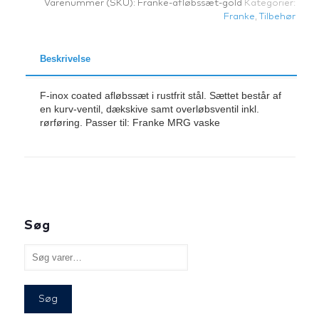
Varenummer (SKU):
Franke-afløbssæt-gold
Kategorier:
Franke
,
Tilbehør
Beskrivelse
F-inox coated afløbssæt i rustfrit stål. Sættet består af
en kurv-ventil, dækskive samt overløbsventil inkl.
rørføring. Passer til: Franke MRG vaske
Søg
Søg