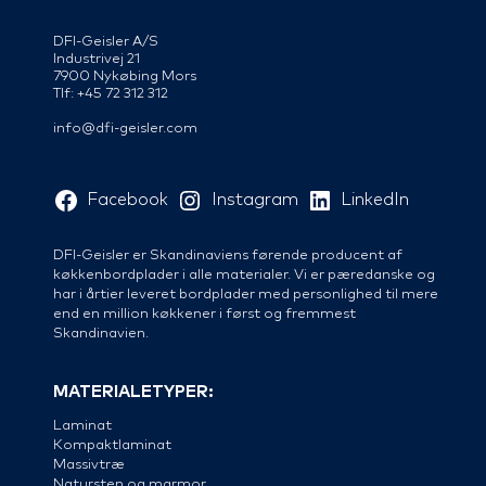
DFI-Geisler A/S
Industrivej 21
7900 Nykøbing Mors
Tlf: +45 72 312 312
info@dfi-geisler.com
Facebook
Instagram
LinkedIn
DFI-Geisler er Skandinaviens førende producent af
køkkenbordplader i alle materialer. Vi er pæredanske og
har i årtier leveret bordplader med personlighed til mere
end en million køkkener i først og fremmest
Skandinavien.
MATERIALETYPER:
Laminat
Kompaktlaminat
Massivtræ
Natursten og marmor