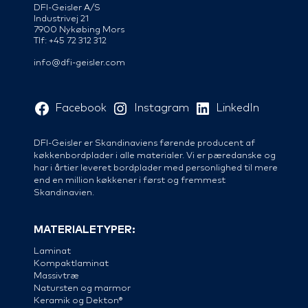
DFI-Geisler A/S
Industrivej 21
7900 Nykøbing Mors
Tlf: +45 72 312 312
info@dfi-geisler.com
Facebook
Instagram
LinkedIn
DFI-Geisler er Skandinaviens førende producent af
køkkenbordplader i alle materialer. Vi er pæredanske og
har i årtier leveret bordplader med personlighed til mere
end en million køkkener i først og fremmest
Skandinavien.
MATERIALETYPER:
Laminat
Kompaktlaminat
Massivtræ
Natursten og marmor
Keramik og Dekton®