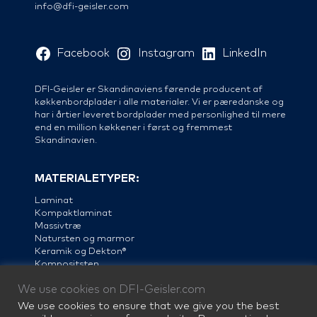
info@dfi-geisler.com
Facebook
Instagram
LinkedIn
DFI-Geisler er Skandinaviens førende producent af
køkkenbordplader i alle materialer. Vi er pæredanske og
har i årtier leveret bordplader med personlighed til mere
end en million køkkener i først og fremmest
Skandinavien.
MATERIALETYPER:
Laminat
Kompaktlaminat
Massivtræ
Natursten og marmor
Keramik og Dekton®
Kompositsten
Linoleum
We use cookies on DFI-Geisler.com
Stål
We use cookies to ensure that we give you the best