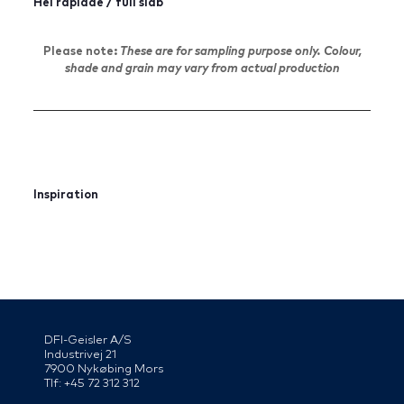
Hel råplade / full slab
Please note:
These are
for sampling purpose only. Colour,
shade and grain may vary from actual production
Inspiration
DFI-Geisler A/S
Industrivej 21
7900 Nykøbing Mors
Tlf: +45 72 312 312