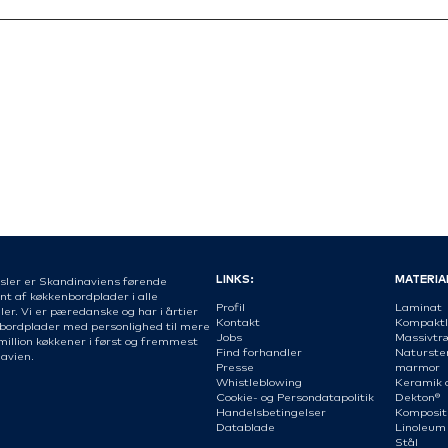
LINKS:
MATERIA
sler er Skandinaviens førende
nt af køkkenbordplader i alle
Profil
Laminat
er. Vi er pæredanske og har i årtier
Kontakt
Kompaktl
 bordplader med personlighed til mere
Jobs
Massivtr
million køkkener i først og fremmest
Find forhandler
Naturste
avien.
Presse
marmor
Whistleblowing
Keramik 
Cookie- og Persondatapolitik
Dekton®
Handelsbetingelser
Komposit
Datablade
Linoleum
Stål