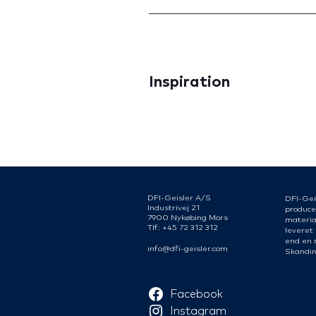
Inspiration
DFI-Geisler A/S
DFI-Gei
Industrivej 21
produce
7900 Nykøbing Mors
material
Tlf: +45 72 312 312
leveret
end en 
info@dfi-geisler.com
Skandin
Facebook
Instagram