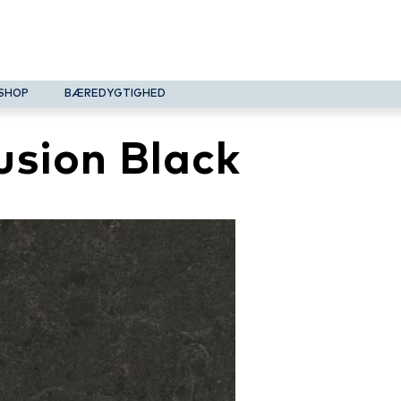
SHOP
BÆREDYGTIGHED
usion Black