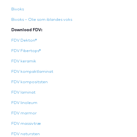
Bivoks
Bivoks – Olie som iblandes voks
Download FDV:
FDV Dekton
®
FDV Fibertops®
FDV keramik
FDV kompaktlaminat
FDV kompositsten
FDV laminat
FDV linoleum
FDV marmor
FDV massivtræ
FDV natursten