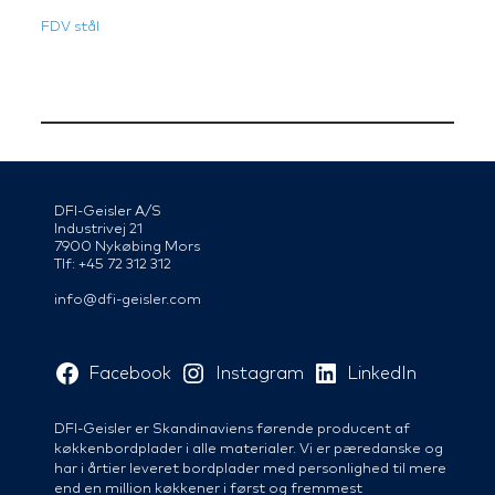
FDV stål
DFI-Geisler A/S
Industrivej 21
7900 Nykøbing Mors
Tlf: +45 72 312 312
info@dfi-geisler.com
Facebook
Instagram
LinkedIn
DFI-Geisler er Skandinaviens førende producent af
køkkenbordplader i alle materialer. Vi er pæredanske og
har i årtier leveret bordplader med personlighed til mere
end en million køkkener i først og fremmest