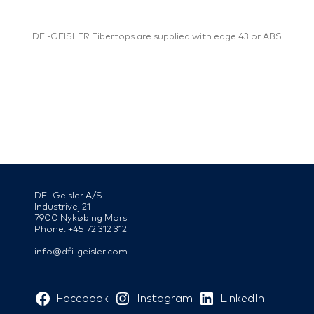
DFI-GEISLER Fibertops are supplied with edge 43 or ABS
DFI-Geisler A/S
Industrivej 21
7900 Nykøbing Mors
Phone: +45 72 312 312
info@dfi-geisler.com
Facebook
Instagram
LinkedIn