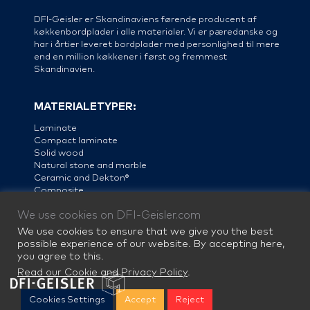
DFI-Geisler er Skandinaviens førende producent af
køkkenbordplader i alle materialer. Vi er pæredanske og
har i årtier leveret bordplader med personlighed til mere
end en million køkkener i først og fremmest
Skandinavien.
MATERIALETYPER:
Laminate
Compact laminate
Solid wood
Natural stone and marble
Ceramic and Dekton®
Composite
Linoleum
We use cookies on DFI-Geisler.com
Steel
We use cookies to ensure that we give you the best
possible experience of our website. By accepting here,
you agree to this.
Read our Cookie and Privacy Policy
.
Cookies Settings
Accept
Reject