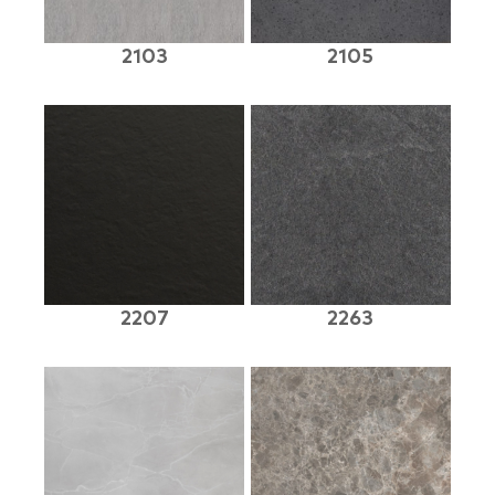
2103
2105
2207
2263