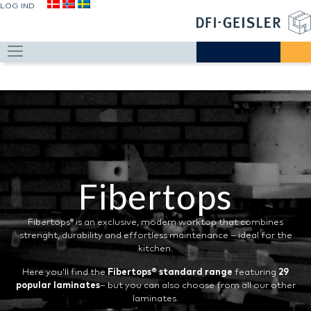
LOG IND
Fibertops
Fibertops® is an exclusive, modern worktop that combines
strenght, durability and effortless maintenance – ideal for the
kitchen.
Here you’ll find the
Fibertops® standard range
featuring
29
popular laminates
– but you can also choose from all our other
laminates.