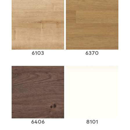
6103
6370
6406
8101