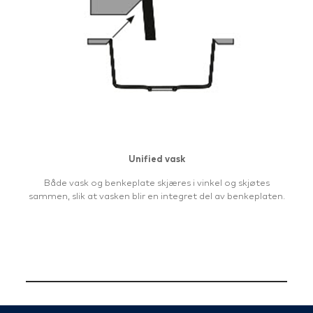
Unified vask
Både vask og benkeplate skjæres i vinkel og skjøtes
sammen, slik at vasken blir en integret del av benkeplaten.