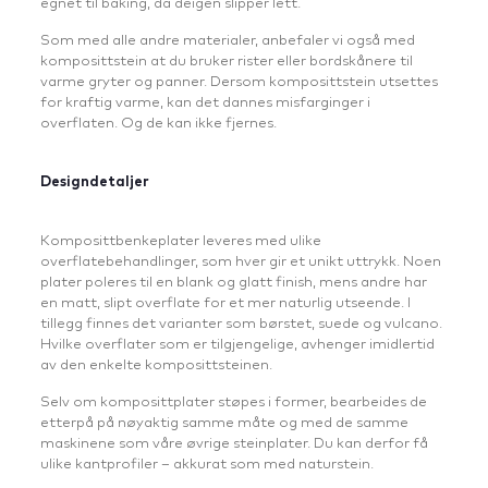
egnet til baking, da deigen slipper lett.
Som med alle andre materialer, anbefaler vi også med
komposittstein at du bruker rister eller bordskånere til
varme gryter og panner. Dersom komposittstein utsettes
for kraftig varme, kan det dannes misfarginger i
overflaten. Og de kan ikke fjernes.
Designdetaljer
Komposittbenkeplater leveres med ulike
overflatebehandlinger, som hver gir et unikt uttrykk. Noen
plater poleres til en blank og glatt finish, mens andre har
en matt, slipt overflate for et mer naturlig utseende. I
tillegg finnes det varianter som børstet, suede og vulcano.
Hvilke overflater som er tilgjengelige, avhenger imidlertid
av den enkelte komposittsteinen.
Selv om komposittplater støpes i former, bearbeides de
etterpå på nøyaktig samme måte og med de samme
maskinene som våre øvrige steinplater. Du kan derfor få
ulike kantprofiler – akkurat som med naturstein.