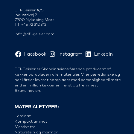
DFI-Geisler A/S
Industrivej 21
7900 Nykøbing Mors
Tlf: +45 72 312 312
info@dfi-geisler.com
Facebook
Instagram
LinkedIn
DFI-Geisler er Skandinaviens førende producent af
køkkenbordplader i alle materialer. Vi er pæredanske og
har i årtier leveret bordplader med personlighed til mere
end en million køkkener i først og fremmest
Skandinavien.
MATERIALETYPER:
Laminat
Kompaktlaminat
Massivt tre
Naturstein og marmor