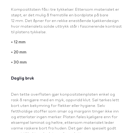
Komposittstein fås i tre tykkelser. Ettersom materialet er
støpt, er det mulig å fremstille en bordplate på bare
12 mm. Det åpner for en rekke enestående kjøkkendesign
hvor materialets solide uttrykk står i fascinerende kontrast
til platens tykkelse.
• 12 mm
• 20 mm
• 30 mm
Daglig bruk
Den tette overflaten gjør konpositsteinplaten enkel og
rask å rengjøre med en mjyk, oppvridd klut. Søl tørkes lett
bort uten bekymring for flekker eller hygiene. Selv
fettholdige stoffer som smør og margarin trnger ikke inn
og etterlater ingen merker. Platen føles kjøligere enn for
eksempel laminat og heltre, ettersom materialet leder
varme raskere bort fra huden. Det gør den spesielt godt