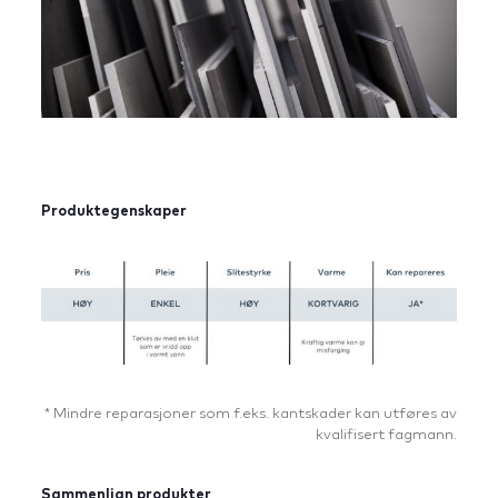
Produktegenskaper
* Mindre reparasjoner som f.eks. kantskader kan utføres av
kvalifisert fagmann.
Sammenlign produkter