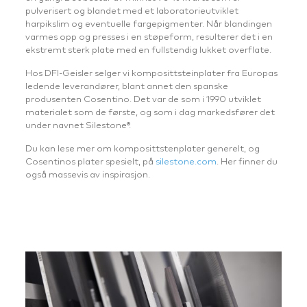
pulverisert og blandet med et laboratorieutviklet
harpikslim og eventuelle fargepigmenter. Når blandingen
varmes opp og presses i en støpeform, resulterer det i en
ekstremt sterk plate med en fullstendig lukket overflate.
Hos DFI-Geisler selger vi komposittsteinplater fra Europas
ledende leverandører, blant annet den spanske
produsenten Cosentino. Det var de som i 1990 utviklet
materialet som de første, og som i dag markedsfører det
under navnet Silestone®.
Du kan lese mer om komposittstenplater generelt, og
Cosentinos plater spesielt, på
silestone.com
. Her finner du
også massevis av inspirasjon.