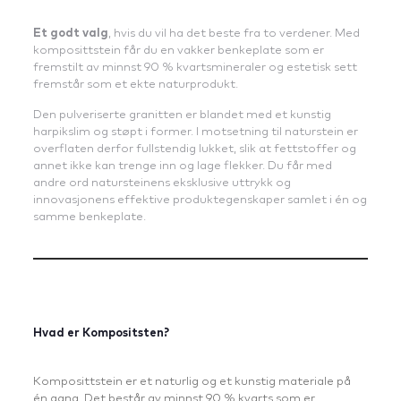
Et godt valg
, hvis du vil ha det beste fra to verdener. Med
komposittstein får du en vakker benkeplate som er
fremstilt av minnst 90 % kvartsmineraler og estetisk sett
fremstår som et ekte naturprodukt.
Den pulveriserte granitten er blandet med et kunstig
harpikslim og støpt i former. I motsetning til naturstein er
overflaten derfor fullstendig lukket, slik at fettstoffer og
annet ikke kan trenge inn og lage flekker. Du får med
andre ord natursteinens eksklusive uttrykk og
innovasjonens effektive produktegenskaper samlet i én og
samme benkeplate.
Hvad er Kompositsten?
Komposittstein er et naturlig og et kunstig materiale på
én gang. Det består av minnst 90 % kvarts som er