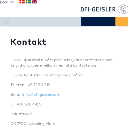
LOG IND
Kontakt
Har du spørsmål til våre produkter, vår bedrift eller andre
ting, skal du være velkommen til å kontakte oss.
Du kan kontakte oss på følgende måter
Telefon: +45 72 312 312
Email:
info@dfi-geisler.com
DFI-GEISLER A/S
Industrivej 21
DK-7900 Nykøbing Mors