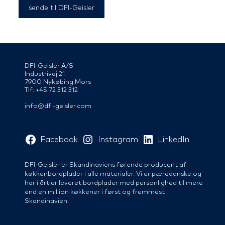
DFI-Geisler A/S
Industrivej 21
7900 Nykøbing Mors
Tlf: +45 72 312 312
info@dfi-geisler.com
Facebook
Instagram
LinkedIn
DFI-Geisler er Skandinaviens førende producent af
køkkenbordplader i alle materialer. Vi er pæredanske og
har i årtier leveret bordplader med personlighed til mere
end en million køkkener i først og fremmest
Skandinavien.