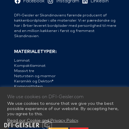
Facebook
Instagram
LinkedIn
DFI-Geisler er Skandinaviens førende producent af
køkkenbordplader i alle materialer. Vi er pæredanske og
har i årtier leveret bordplader med personlighed til mere
end en million køkkener i først og fremmest
Skandinavien.
MATERIALETYPER:
Laminat
Kompaktlaminat
Massivt tre
Naturstein og marmor
Keramikk og Dekton®
Komposittstein
Linoleum
We use cookies on DFI-Geisler.com
Stål
We use cookies to ensure that we give you the best
possible experience of our website. By accepting here,
you agree to this.
Read our Cookie and Privacy Policy
.