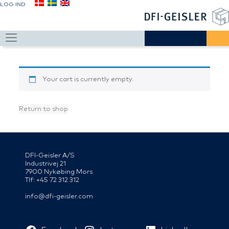
LOG IND
Your cart is currently empty.
Return to shop
DFI-Geisler A/S
Industrivej 21
7900 Nykøbing Mors
Tlf: +45 72 312 312
info@dfi-geisler.com