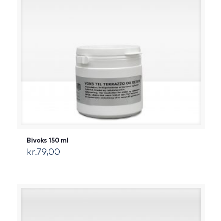
Bivoks 150 ml
kr.
79,00
[:da]DKK[:]