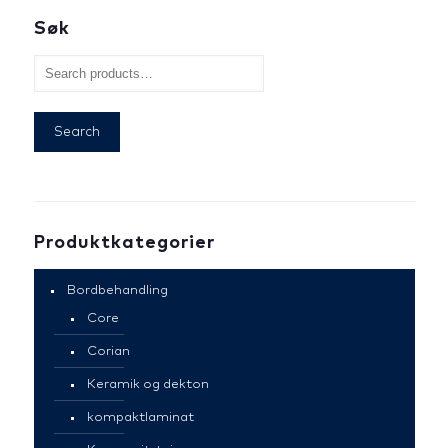
Søk
Search
Produktkategorier
Bordbehandling
Core
Corian
Keramik og dekton
kompaktlaminat