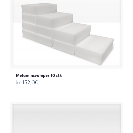
Melaminsvamper 10 stk
kr.
152,00
[:da]DKK[:]