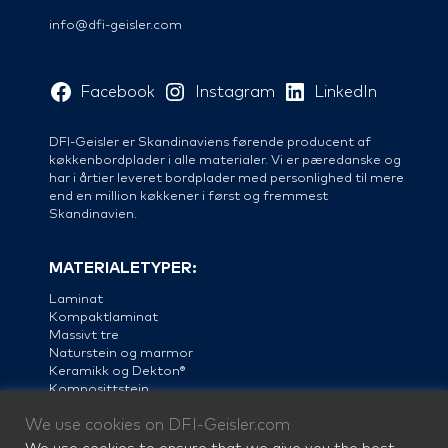
info@dfi-geisler.com
Facebook
Instagram
LinkedIn
DFI-Geisler er Skandinaviens førende producent af
køkkenbordplader i alle materialer. Vi er pæredanske og
har i årtier leveret bordplader med personlighed til mere
end en million køkkener i først og fremmest
Skandinavien.
MATERIALETYPER:
Laminat
Kompaktlaminat
Massivt tre
Naturstein og marmor
Keramikk og Dekton®
Komposittstein
Linoleum
We use cookies on DFI-Geisler.com
Stål