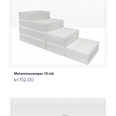
Melaminsvamper 10 stk
kr.
152,00
[:da]DKK[:]