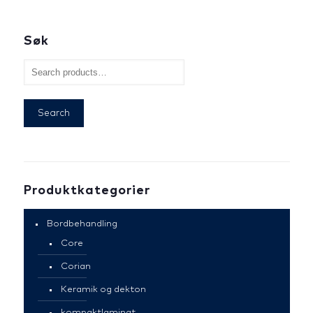
Søk
Search
Produktkategorier
Bordbehandling
Core
Corian
Keramik og dekton
kompaktlaminat