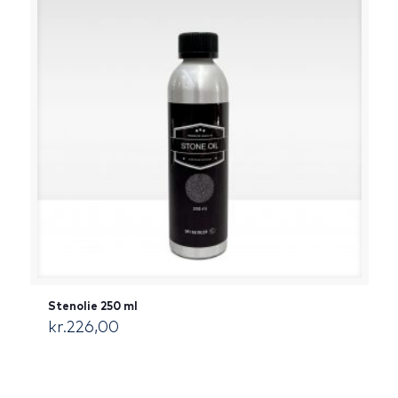
Stenolie 250 ml
kr.
226,00
[:da]DKK[:]