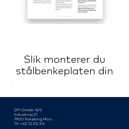
Slik monterer du
stålbenkeplaten din
;
DFI-Geisler A/S
Industrivej 21
7900 Nykøbing Mors
Tlf: +45 72 312 312