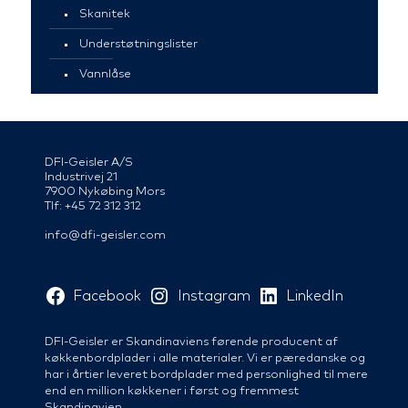
Skanitek
Understøtningslister
Vannlåse
DFI-Geisler A/S
Industrivej 21
7900 Nykøbing Mors
Tlf: +45 72 312 312
info@dfi-geisler.com
Facebook
Instagram
LinkedIn
DFI-Geisler er Skandinaviens førende producent af
køkkenbordplader i alle materialer. Vi er pæredanske og
har i årtier leveret bordplader med personlighed til mere
end en million køkkener i først og fremmest
Skandinavien.