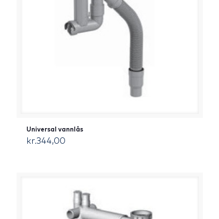
Universal vannlås
kr.
344,00
[:da]DKK[:]