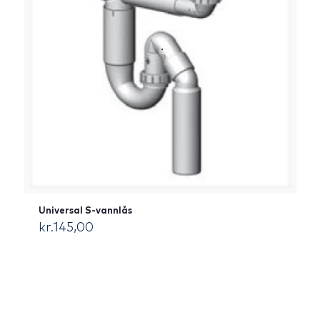
Universal S-vannlås
kr.
145,00
[:da]DKK[:]