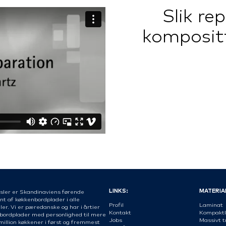
Slik re
komposit
LINKS:
MATERIA
sler er Skandinaviens førende
nt af køkkenbordplader i alle
Profil
Laminat
er. Vi er pæredanske og har i årtier
Kontakt
Kompaktl
 bordplader med personlighed til mere
Jobs
Massivt t
million køkkener i først og fremmest