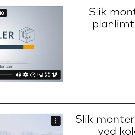
Slik mon
planlim
Slik monter
ved ko