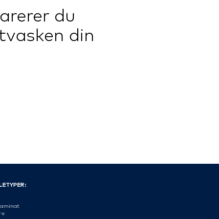
parerer du
tvasken din
LETYPER:
aminat
re