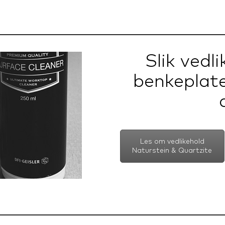
Slik vedl
benkeplat
Les om vedlikehold
Naturstein & Quartzite