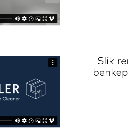
Slik r
benkep