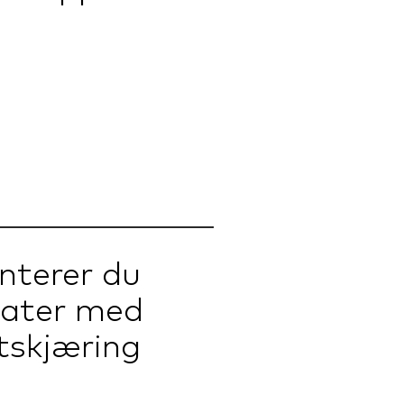
nterer du
later med
tskjæring