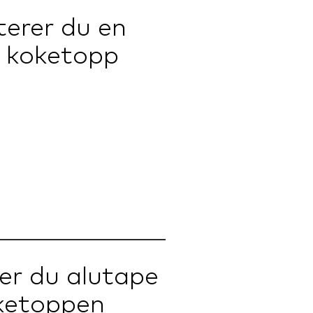
terer du en
t koketopp
er du alutape
ketoppen