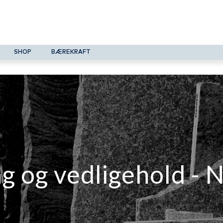
SHOP
BÆREKRAFT
 og vedligehold - 