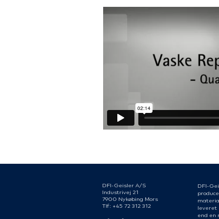
DFI-Geisler A/S
DFI-Gei
Industrivej 21
produce
7900 Nykøbing Mors
material
Tlf: +45 72 312 312
leveret
end en 