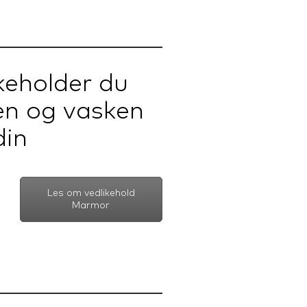
ikeholder du
en og vasken
din
Les om vedlikehold
Marmor