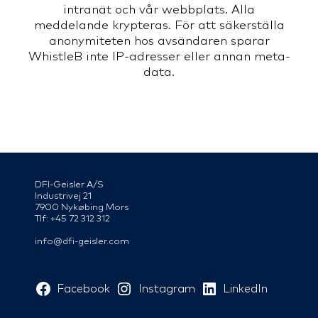
intranät och vår webbplats. Alla
meddelande krypteras. För att säkerställa
anonymiteten hos avsändaren sparar
WhistleB inte IP-adresser eller annan meta-
data.
DFI-Geisler A/S
Industrivej 21
7900 Nykøbing Mors
Tlf: +45 72 312 312
info@dfi-geisler.com
Facebook
Instagram
LinkedIn