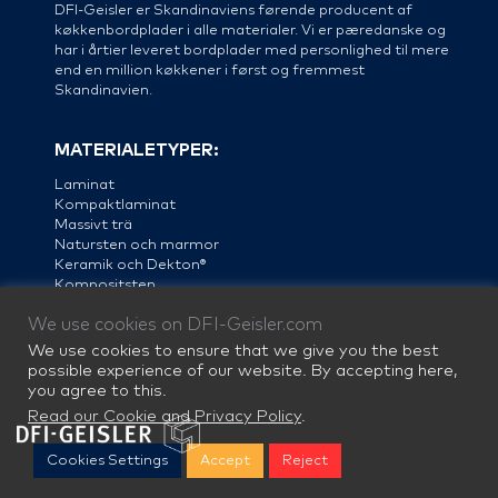
DFI-Geisler er Skandinaviens førende producent af
køkkenbordplader i alle materialer. Vi er pæredanske og
har i årtier leveret bordplader med personlighed til mere
end en million køkkener i først og fremmest
Skandinavien.
MATERIALETYPER:
Laminat
Kompaktlaminat
Massivt trä
Natursten och marmor
Keramik och Dekton®
Kompositsten
Linoleum
We use cookies on DFI-Geisler.com
Stål
We use cookies to ensure that we give you the best
possible experience of our website. By accepting here,
you agree to this.
Read our Cookie and Privacy Policy
.
Cookies Settings
Accept
Reject