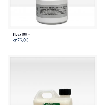
Bivax 150 ml
kr.
79,00
[:da]DKK[:]