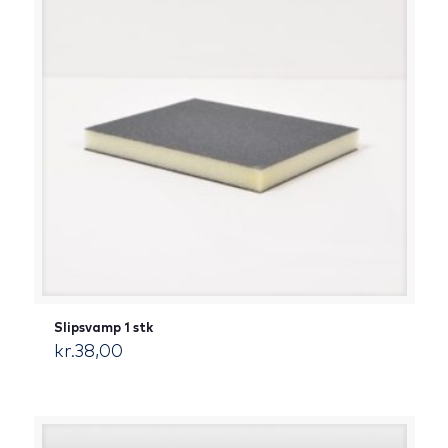
Slipsvamp 1 stk
kr.
38,00
[:da]DKK[:]