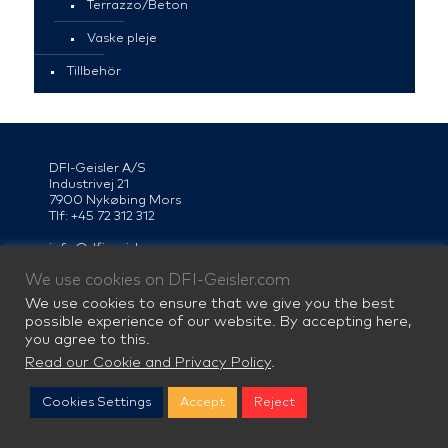
Terrazzo/Beton
Vaske pleje
Tillbehör
DFI-Geisler A/S
Industrivej 21
7900 Nykøbing Mors
Tlf: +45 72 312 312
info@dfi-geisler.com
We use cookies on DFI-Geisler.com
We use cookies to ensure that we give you the best
Facebook
Instagram
LinkedIn
possible experience of our website. By accepting here,
you agree to this.
Read our Cookie and Privacy Policy
.
DFI-Geisler er Skandinaviens førende producent af
køkkenbordplader i alle materialer. Vi er pæredanske og
har i årtier leveret bordplader med personlighed til mere
Cookies Settings
Accept
Reject
end en million køkkener i først og fremmest
Skandinavien.