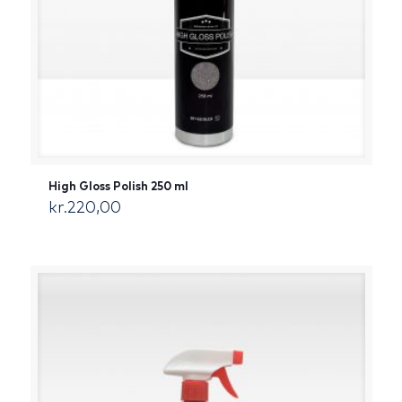
High Gloss Polish 250 ml
kr.
220,00
[:da]DKK[:]