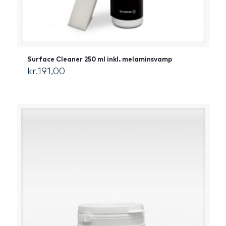
Surface Cleaner 250 ml inkl. melaminsvamp
kr.
191,00
[:da]DKK[:]