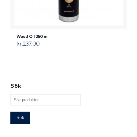
Wood Oil 250 ml
kr.
237,00
[:da]DKK[:]
Sök
Sök