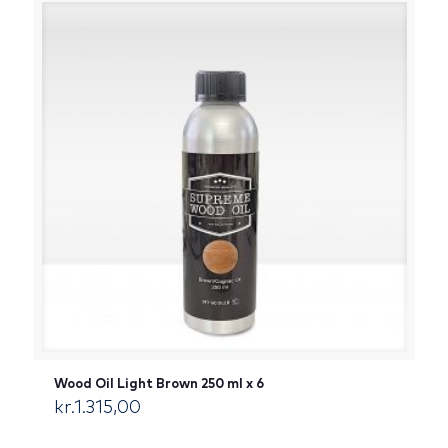
Wood Oil Light Brown 250 ml x 6
kr.
1.315,00
[:da]DKK[:]