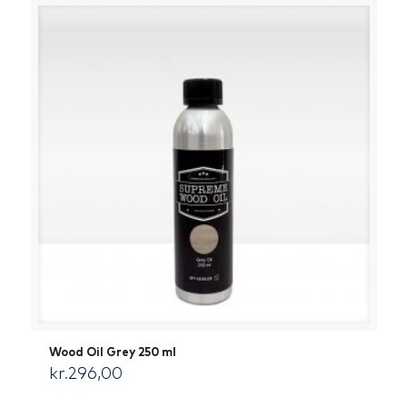
Wood Oil Grey 250 ml
kr.
296,00
[:da]DKK[:]