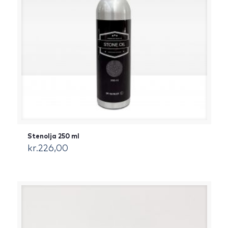
Stenolja 250 ml
kr.
226,00
[:da]DKK[:]