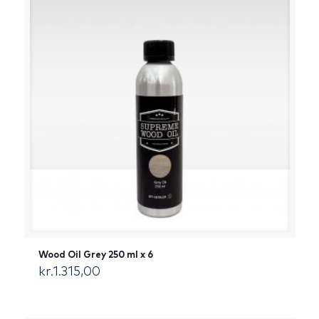
Wood Oil Grey 250 ml x 6
kr.
1.315,00
[:da]DKK[:]