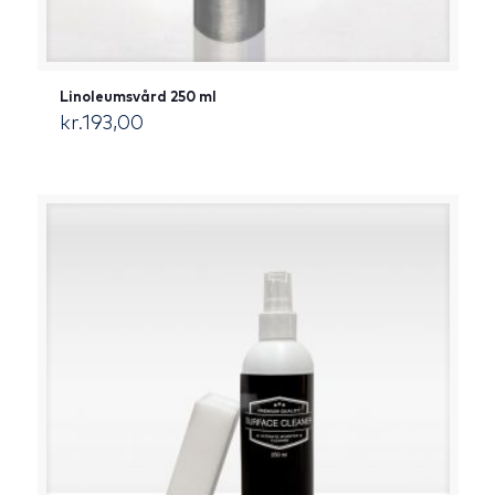
Linoleumsvård 250 ml
kr.
193,00
[:da]DKK[:]