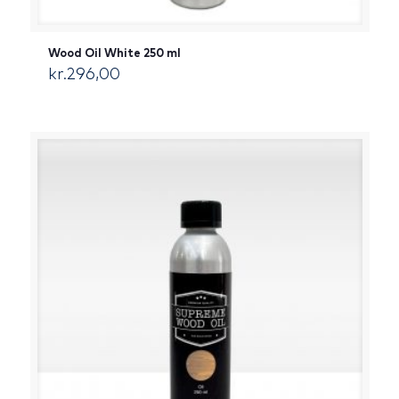
Wood Oil White 250 ml
kr.
296,00
[:da]DKK[:]