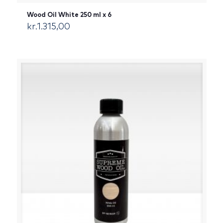
Wood Oil White 250 ml x 6
kr.
1.315,00
[:da]DKK[:]