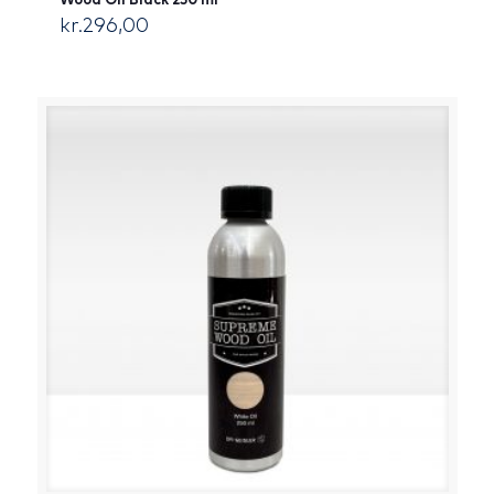
Wood Oil Black 250 ml
kr.
296,00
[:da]DKK[:]