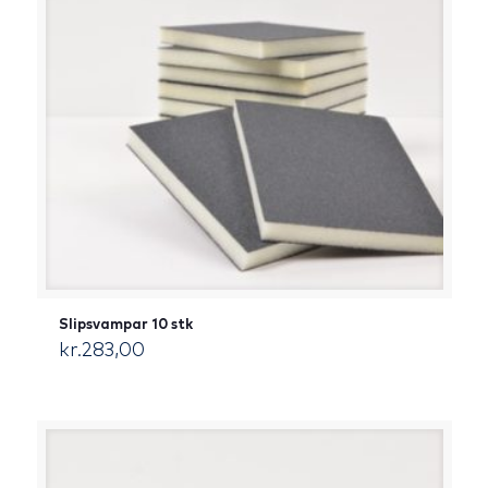
Slipsvampar 10 stk
kr.
283,00
[:da]DKK[:]