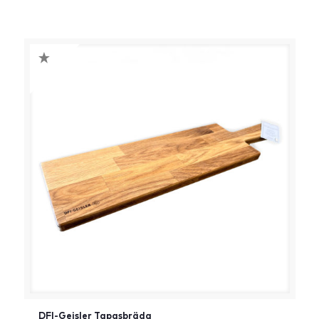
[:da]DKK[:]
DFI-Geisler Tapasbräda