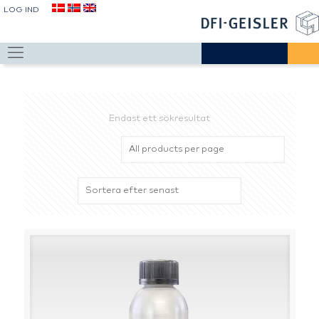
LOG IND
Endast ett sökresultat