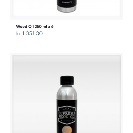
Wood Oil 250 ml x 6
kr.
1.051,00
[:da]DKK[:]