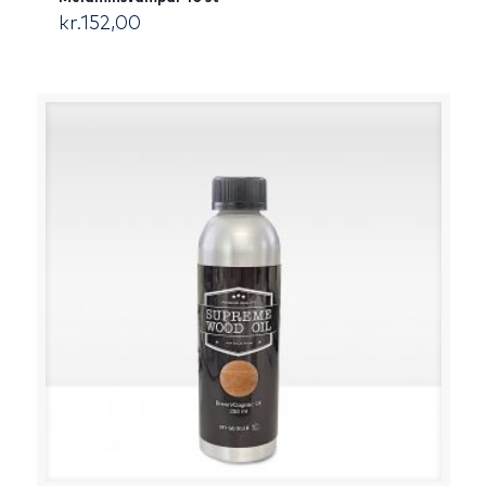
kr.
152,00
[:da]DKK[:]