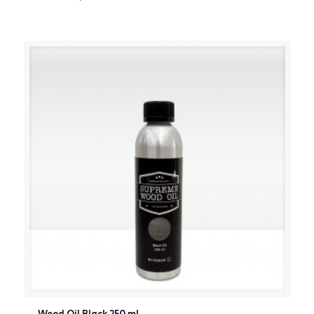
[:da]DKK[:]