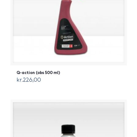
Q-action (obs 500 ml)
kr.
226,00
[:da]DKK[:]