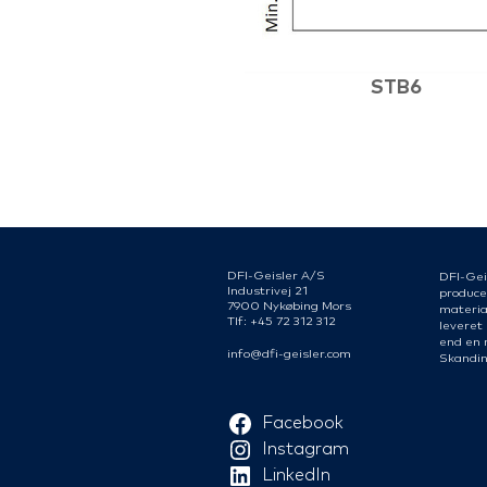
STB6
DFI-Geisler A/S
DFI-Gei
Industrivej 21
produce
7900 Nykøbing Mors
material
Tlf: +45 72 312 312
leveret
end en 
info@dfi-geisler.com
Skandin
Facebook
Instagram
LinkedIn