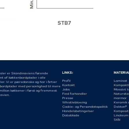
STB7
LINKS:
MATERIA
sler er Skandinaviens førende
nt af køkkenbordplader i alle
Profil
Laminat
er. Vi er pæredanske og har i årtier
Kontakt
Kompaktl
 bordplader med personlighed til mere
Jobs
Massivt t
million køkkener i først og fremmest
Find forhandler
Naturste
avien.
Presse
marmor
Whistleblowing
Keramik 
Cookie- og Persondatapolitik
Dekton®
Handelsbetingelser
Komposit
Datablade
Linoleum
Stål