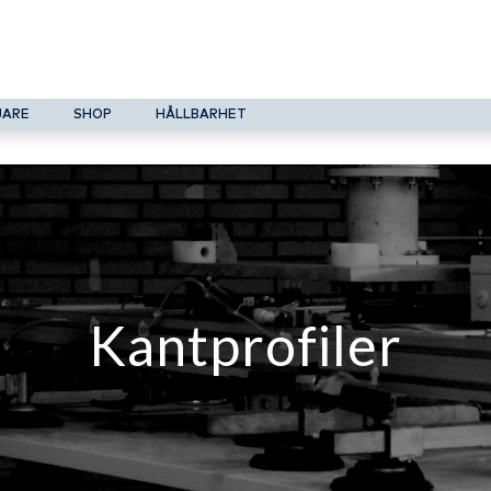
JARE
SHOP
HÅLLBARHET
Kantprofiler