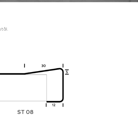
tål.
ST 08