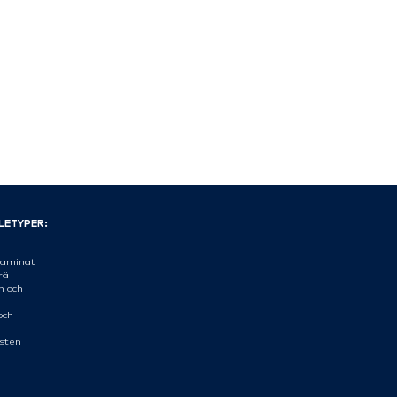
LETYPER:
aminat
rä
n och
och
sten