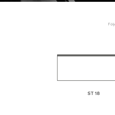
Föl
ST 18