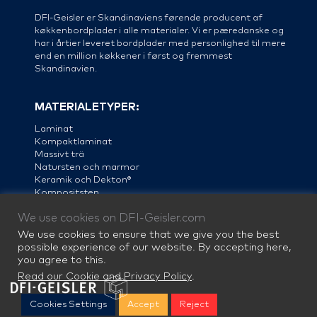
DFI-Geisler er Skandinaviens førende producent af
køkkenbordplader i alle materialer. Vi er pæredanske og
har i årtier leveret bordplader med personlighed til mere
end en million køkkener i først og fremmest
Skandinavien.
MATERIALETYPER:
Laminat
Kompaktlaminat
Massivt trä
Natursten och marmor
Keramik och Dekton®
Kompositsten
Linoleum
We use cookies on DFI-Geisler.com
Stål
We use cookies to ensure that we give you the best
possible experience of our website. By accepting here,
you agree to this.
Read our Cookie and Privacy Policy
.
Cookies Settings
Accept
Reject