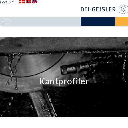
LOG IND
Kantprofiler