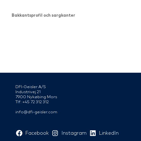
Bakkantsprofil och sargkanter
DFI-Geisler A/S
Industrivej 21
7900 Nykøbing Mors
Tlf: +45 72 312 312
info@dfi-geisler.com
Facebook
Instagram
LinkedIn