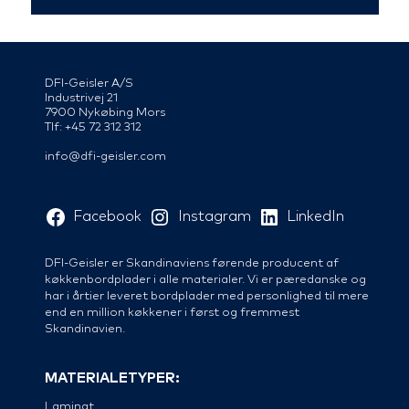
DFI-Geisler A/S
Industrivej 21
7900 Nykøbing Mors
Tlf: +45 72 312 312
info@dfi-geisler.com
Facebook
Instagram
LinkedIn
DFI-Geisler er Skandinaviens førende producent af
køkkenbordplader i alle materialer. Vi er pæredanske og
har i årtier leveret bordplader med personlighed til mere
end en million køkkener i først og fremmest
Skandinavien.
MATERIALETYPER:
Laminat