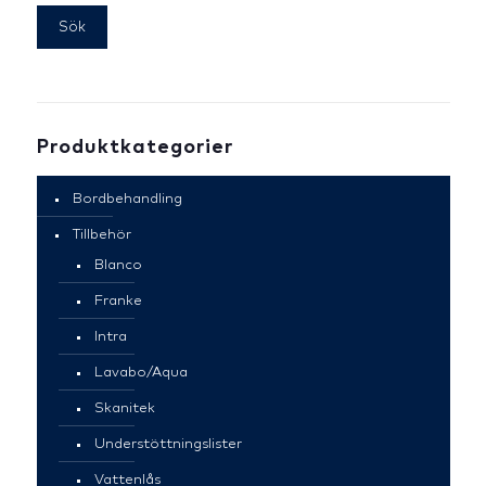
Sök
Produktkategorier
Bordbehandling
Tillbehör
Blanco
Franke
Intra
Lavabo/Aqua
Skanitek
Understöttningslister
Vattenlås