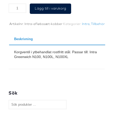
Korgventil
Lägg till i varukorg
Koppar.
Intra
mängd
Artikelnr:
Intra-afløbssæt-kobber
Kategorier:
Intra
,
Tillbehör
Beskrivning
Korgventil i ytbehandlat rostfritt stål. Passar till: Intra
Greenwich N100, N100L, N100XL
Sök