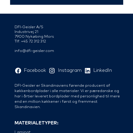
DFI-Geisler A/S
Industrivej 21
7900 Nykøbing Mors
Tlf: +45 72 312 312
info@dfi-geisler.com
Facebook
Instagram
LinkedIn
DFI-Geisler er Skandinaviens førende producent af
køkkenbordplader i alle materialer. Vi er pæredanske og
har i årtier leveret bordplader med personlighed til mere
end en million køkkener i først og fremmest
Skandinavien.
MATERIALETYPER:
Laminat