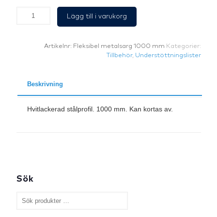
Understöttnings-
Lägg till i varukorg
liste,
flexibel.
1000
Artikelnr:
Fleksibel metalsarg 1000 mm
Kategorier:
mm
Tillbehör
,
Understöttningslister
Vit
mängd
Beskrivning
Hvitlackerad stålprofil. 1000 mm. Kan kortas av.
Sök