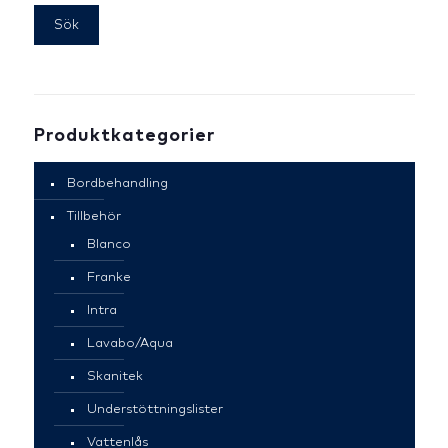
Sök
Produktkategorier
Bordbehandling
Tillbehör
Blanco
Franke
Intra
Lavabo/Aqua
Skanitek
Understöttningslister
Vattenlås