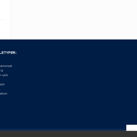
LETYPER:
aminat
rä
n och
och
sten