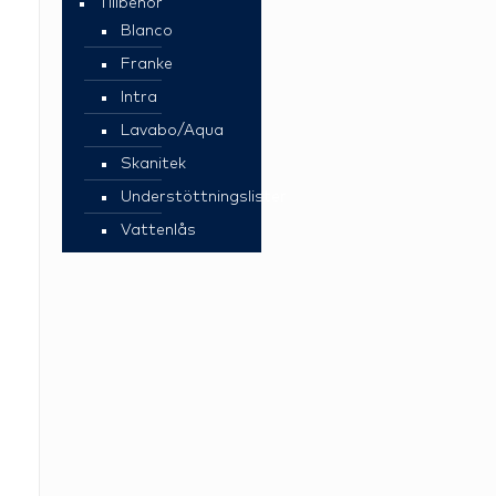
Tillbehör
Blanco
Franke
Intra
Lavabo/Aqua
Skanitek
Understöttningslister
Vattenlås