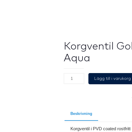
Korgventil Go
Aqua
Korgventil
Lägg till i varukorg
Gold.
Aqua
mängd
Beskrivning
Korgventil i PVD coated rostfritt