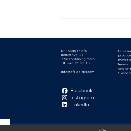
DFI-Geisler A/S
DFI-Gei
Industrivej 21
produce
7900 Nykøbing Mors
material
Tlf: +45 72 312 312
leveret
end en 
info@dfi-geisler.com
Skandin
Facebook
Instagram
LinkedIn