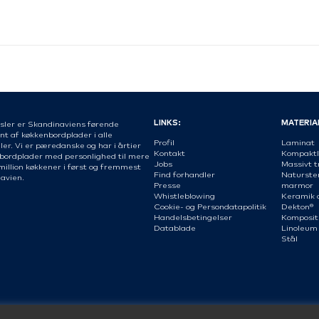
LINKS:
MATERIA
sler er Skandinaviens førende
nt af køkkenbordplader i alle
Profil
Laminat
er. Vi er pæredanske og har i årtier
Kontakt
Kompaktl
 bordplader med personlighed til mere
Jobs
Massivt t
million køkkener i først og fremmest
Find forhandler
Naturste
avien.
Presse
marmor
Whistleblowing
Keramik 
Cookie- og Persondatapolitik
Dekton®
Handelsbetingelser
Komposit
Datablade
Linoleum
Stål