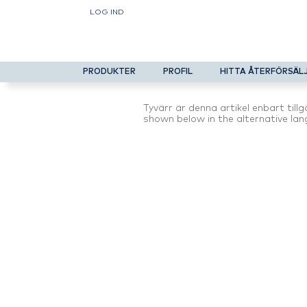
LOG IND
PRODUKTER
PROFIL
HITTA ÅTERFÖRSÄL
Tyvärr är denna artikel enbart till
shown below in the alternative lan