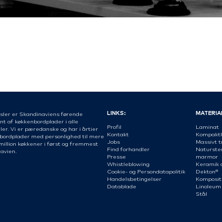
LINKS:
MATERIA
sler er Skandinaviens førende
nt af køkkenbordplader i alle
Profil
Laminat
er. Vi er pæredanske og har i årtier
Kontakt
Kompaktl
 bordplader med personlighed til mere
Jobs
Massivt t
million køkkener i først og fremmest
Find forhandler
Naturste
avien.
Presse
marmor
Whistleblowing
Keramik 
Cookie- og Persondatapolitik
Dekton®
Handelsbetingelser
Komposit
Datablade
Linoleum
Stål