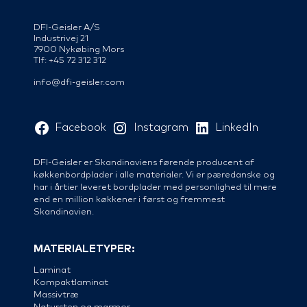
DFI-Geisler A/S
Industrivej 21
7900 Nykøbing Mors
Tlf: +45 72 312 312
info@dfi-geisler.com
Facebook
Instagram
LinkedIn
DFI-Geisler er Skandinaviens førende producent af
køkkenbordplader i alle materialer. Vi er pæredanske og
har i årtier leveret bordplader med personlighed til mere
end en million køkkener i først og fremmest
Skandinavien.
MATERIALETYPER:
Laminat
Kompaktlaminat
Massivtræ