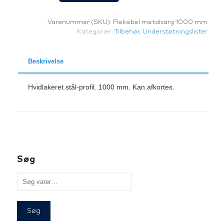
1000
mm
Varenummer (SKU):
Fleksibel metalsarg 1000 mm
hvid
Kategorier:
Tilbehør
,
Understøtningslister
antal
Beskrivelse
Hvidlakeret stål-profil. 1000 mm. Kan afkortes.
Søg
Søg