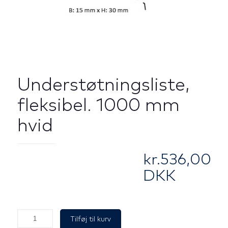
Understøtningsliste,
fleksibel. 1000 mm
hvid
kr.
536,00
DKK
Understøtningsliste,
Tilføj til kurv
fleksibel.